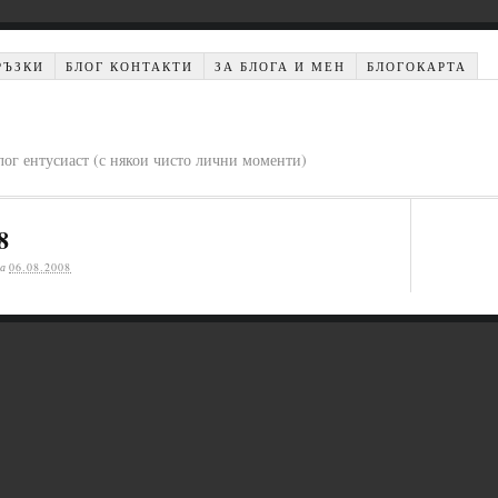
РЪЗКИ
БЛОГ КОНТАКТИ
ЗА БЛОГА И МЕН
БЛОГОКАРТА
лог ентусиаст (с някои чисто лични моменти)
8
а
06.08.2008