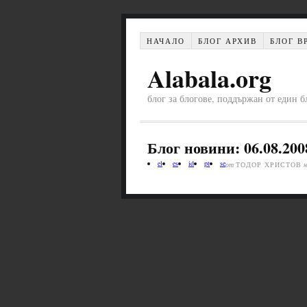
НАЧАЛО
БЛОГ АРХИВ
БЛОГ В
Alabala.org
блог за блогове, поддържан от един б
Блог новини: 06.08.200
el
es
id
pt
se
от
ТОДОР ХРИСТОВ
н