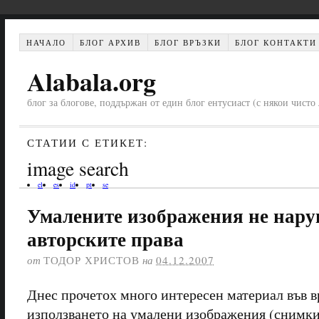
НАЧАЛО
БЛОГ АРХИВ
БЛОГ ВРЪЗКИ
БЛОГ КОНТАКТИ
Alabala.org
блог за блогове, поддържан от един блог ентусиаст (с някои чист
СТАТИИ С ЕТИКЕТ:
image search
el
es
id
pt
se
Умалените изображения не нар
авторските права
от
ТОДОР ХРИСТОВ
на
04.12.2007
Днес прочетох много интересен материал във в
използването на умалени изображения (снимки