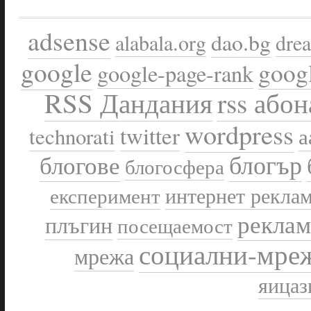
adsense
dao.bg
alabala.org
drea
google
goog
google-page-rank
rss абон
RSS Дандания
wordpress
twitter
technorati
а
блогър
блогове
блогосфера
интернет рекла
експеримент
реклам
плъгин
посещаемост
социални-мре
мрежа
яицаз