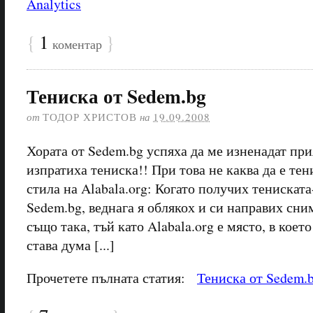
Analytics
{
1
}
коментар
Тениска от Sedem.bg
от
ТОДОР ХРИСТОВ
на
19.09.2008
Хората от Sedem.bg успяха да ме изненадат при
изпратиха тениска!! При това не каква да е тен
стила на Alabala.org: Когато получих тениската
Sedem.bg, веднага я облякох и си направих сни
също така, тъй като Alabala.org е място, в коет
става дума [...]
Прочетете пълната статия:
Тениска от Sedem.