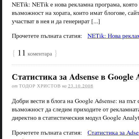
NETik: NETik е нова рекламна програма, която
възможност на хората, които имат блогове, сай
участват в нея и да генерират [...]
Прочетете пълната статия:
NETik: Нова рекла
{
11
}
коментара
Статистика за Adsense в Google A
от
ТОДОР ХРИСТОВ
на
23.10.2008
Добри вести в блога на Google Adsense: на път
възможност да следим приходите от рекламнат
директно в статистическия модул Google Analyt
Прочетете пълната статия:
Статистика за Adse