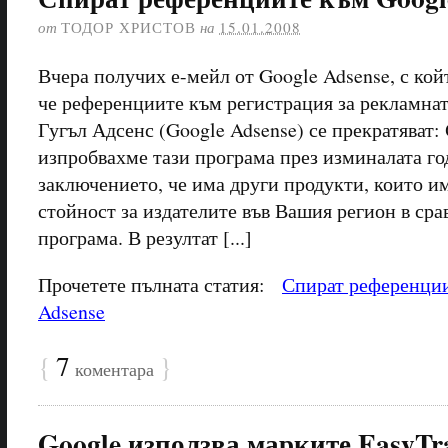
от
ТОДОР ХРИСТОВ
на
15.01.2008
Вчера получих е-мейл от Google Adsense, с ко
че референциите към регистрация за рекламнат
Гугъл Адсенс (Google Adsense) се прекратяват:
изпробвахме тази програма през изминалата го
заключението, че има други продукти, които и
стойност за издателите във Вашия регион в сра
програма. В резултат [...]
Прочетете пълната статия:
Спират референции
Adsense
{
7
}
коментара
Google използва марките EasyTr