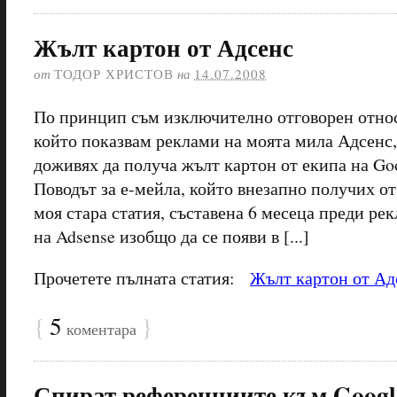
Жълт картон от Адсенс
от
ТОДОР ХРИСТОВ
на
14.07.2008
По принцип съм изключително отговорен относ
който показвам реклами на моята мила Адсенс, 
доживях да получа жълт картон от екипа на Goo
Поводът за е-мейла, който внезапно получих от
моя стара статия, съставена 6 месеца преди ре
на Adsense изобщо да се появи в [...]
Прочетете пълната статия:
Жълт картон от Ад
{
5
}
коментара
Спират референциите към Googl