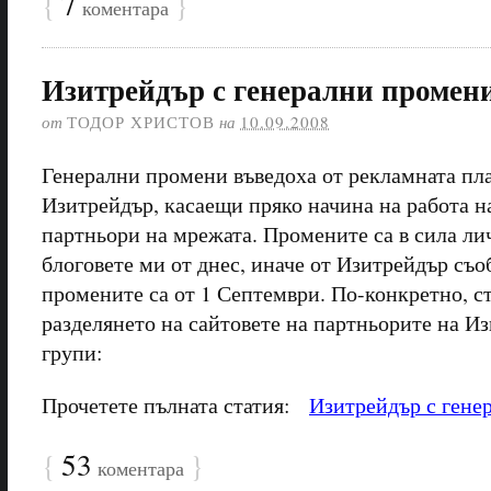
{
7
}
коментара
Изитрейдър с генерални промен
от
ТОДОР ХРИСТОВ
на
10.09.2008
Генерални промени въведоха от рекламната пл
Изитрейдър, касаещи пряко начина на работа н
партньори на мрежата. Промените са в сила лич
блоговете ми от днес, иначе от Изитрейдър съо
промените са от 1 Септември. По-конкретно, ст
разделянето на сайтовете на партньорите на Из
групи:
Прочетете пълната статия:
Изитрейдър с гене
{
53
}
коментара