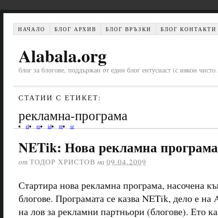
НАЧАЛО
БЛОГ АРХИВ
БЛОГ ВРЪЗКИ
БЛОГ КОНТАКТИ
Alabala.org
блог за блогове, поддържан от един блог ентусиаст (с някои чист
СТАТИИ С ЕТИКЕТ:
рекламна-програма
el
es
id
pt
se
NETik: Нова рекламна програма
от
ТОДОР ХРИСТОВ
на
09.04.2009
Стартира нова рекламна програма, насочена къ
блогове. Програмата се казва NETik, дело е на A
на лов за рекламни партньори (блогове). Ето ка