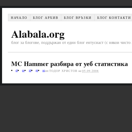
НАЧАЛО
БЛОГ АРХИВ
БЛОГ ВРЪЗКИ
БЛОГ КОНТАКТИ
Alabala.org
блог за блогове, поддържан от един блог ентусиаст (с някои чист
MC Hammer разбира от уеб статистика
el
es
id
pt
se
от
ТОДОР ХРИСТОВ
на
05.09.2008