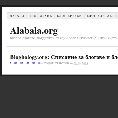
НАЧАЛО
БЛОГ АРХИВ
БЛОГ ВРЪЗКИ
БЛОГ КОНТАКТИ
Alabala.org
блог за блогове, поддържан от един блог ентусиаст (с някои чист
Bloghology.org: Списание за блогове и б
el
es
id
pt
se
от
ТОДОР ХРИСТОВ
на
20.09.2008