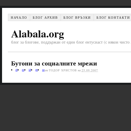
НАЧАЛО
БЛОГ АРХИВ
БЛОГ ВРЪЗКИ
БЛОГ КОНТАКТИ
Alabala.org
блог за блогове, поддържан от един блог ентусиаст (с някои чист
Бутони за социалните мрежи
el
es
id
pt
se
от
ТОДОР ХРИСТОВ
на
25.09.2007