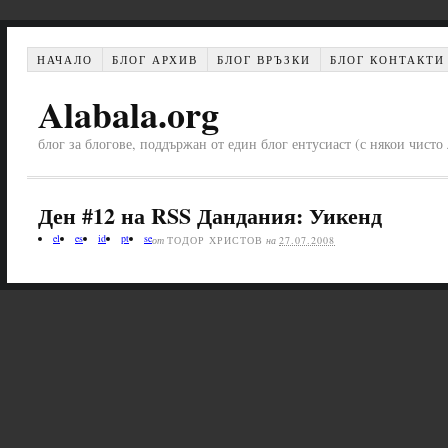
НАЧАЛО
БЛОГ АРХИВ
БЛОГ ВРЪЗКИ
БЛОГ КОНТАКТИ
Alabala.org
блог за блогове, поддържан от един блог ентусиаст (с някои чист
Ден #12 на RSS Дандания: Уикенд
el
es
id
pt
se
от
ТОДОР ХРИСТОВ
на
27.07.2008