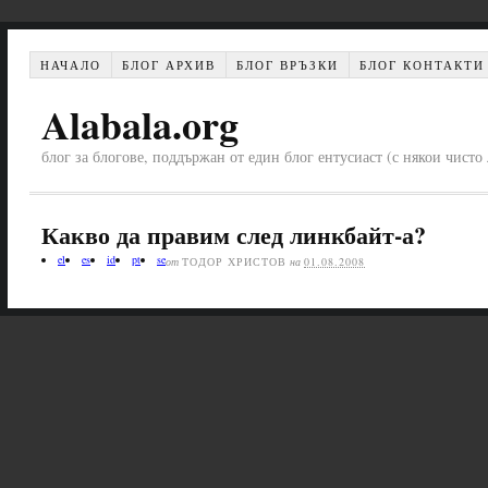
НАЧАЛО
БЛОГ АРХИВ
БЛОГ ВРЪЗКИ
БЛОГ КОНТАКТИ
Alabala.org
блог за блогове, поддържан от един блог ентусиаст (с някои чист
Какво да правим след линкбайт-а?
el
es
id
pt
se
от
ТОДОР ХРИСТОВ
на
01.08.2008