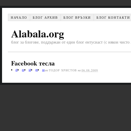
НАЧАЛО
БЛОГ АРХИВ
БЛОГ ВРЪЗКИ
БЛОГ КОНТАКТИ
Alabala.org
блог за блогове, поддържан от един блог ентусиаст (с някои чист
Facebook тесла
el
es
id
pt
se
от
ТОДОР ХРИСТОВ
на
06.08.2009