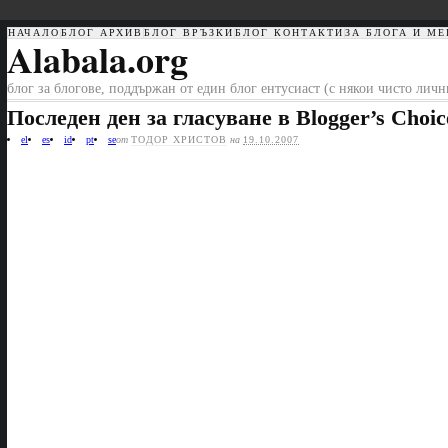
НАЧАЛО
БЛОГ АРХИВ
БЛОГ ВРЪЗКИ
БЛОГ КОНТАКТИ
ЗА БЛОГА И МЕ
Alabala.org
блог за блогове, поддържан от един блог ентусиаст (с някои чисто лич
Последен ден за гласуване в Blogger’s Choic
el
es
id
pt
se
от
ТОДОР ХРИСТОВ
на
19.10.2007