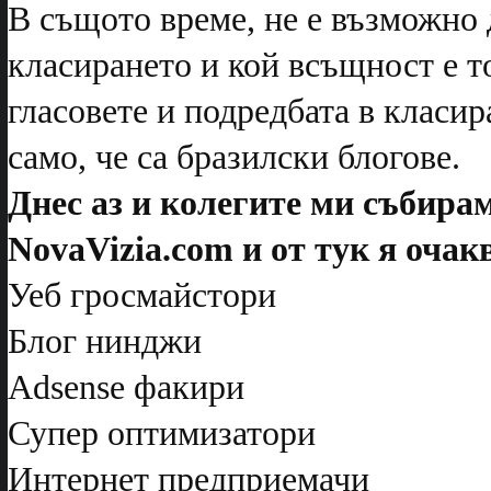
В същото време, не е възможно д
класирането и кой всъщност е т
гласовете и подредбата в класир
само, че са бразилски блогове.
Днес аз и колегите ми събира
NovaVizia.com и от тук я очак
Уеб гросмайстори
Блог нинджи
Adsense факири
Супер оптимизатори
Интернет предприемачи