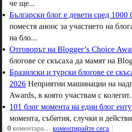
че ще...
Български блог е девети сред 1000 
поместя анонс за участието на блог
на бло...
Отговорът на Blogger’s Choice Awa
блогове се скъсаха да мамят на Blog
Бразилски и турски блогове се скъс
2026
Неприятни машинации на надпр
Awards, в която участвам с колегит..
101 блог момента на един блог енту
момента, събития, случки и действия
{
0
коментара…
коментирайте сега
}