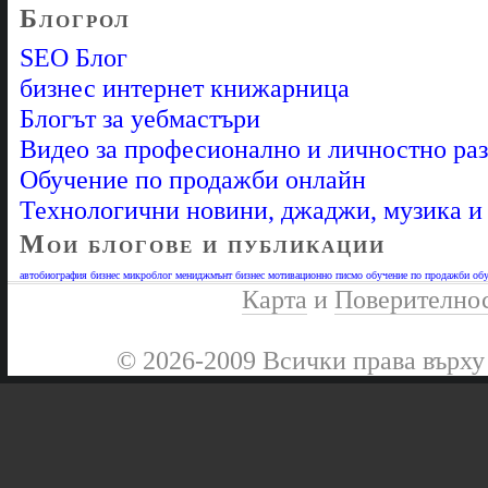
Блогрол
SEO Блог
бизнес интернет книжарница
Блогът за уебмастъри
Видео за професионално и личностно ра
Обучение по продажби онлайн
Технологични новини, джаджи, музика 
Мои блогове и публикации
автобиография
бизнес микроблог
мениджмънт бизнес
мотивационно писмо
обучение по продажби
обу
Карта
и
Поверително
© 2026-2009 Всички права върху 