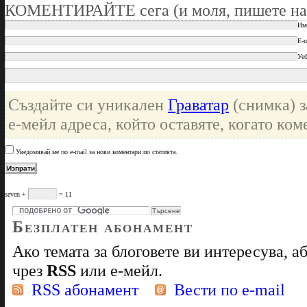
КОМЕНТИРАЙТЕ сега (и моля, пишете на
Им
E-m
Уеб
Създайте си уникален
Граватар
(снимка) з
е-мейл адреса, който оставяте, когато ком
Уведомявай ме по e-mail за нови коментари по статията.
seven +
= 11
Безплатен абонамент
Ако темата за блоговете ви интересува, 
чрез
RSS
или е-мейл.
RSS абонамент
Вести по e-mail