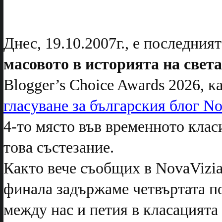
Днес, 19.10.2007г., е последният
масовото в историята на света
Blogger’s Choice Awards 2026, к
гласуване за българския блог N
4-то място във временното класи
това състезание.
Както вече съобщих в NovaVizia
финала задържаме четвъртата по
между нас и петия в класацията 