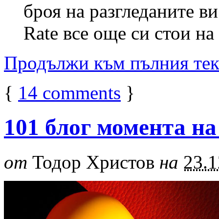
броя на разгледаните ви
Rate все още си стои н
Продължи към пълния те
{
14
comments
}
101 блог момента на
от
Тодор Христов
на
23.1