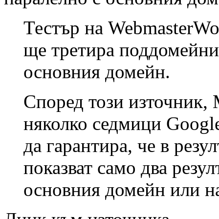
Тестър на WebmasterWo
ще третира поддомейните
основния домейн.
Според този източник, М
няколко седмици Google
да гарантира, че в резу
показват само два резул
основния домейн или н