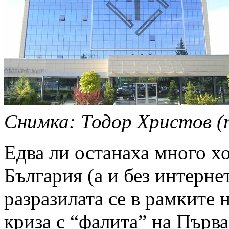
Снимка: Тодор Христов (т.
Едва ли останаха много хо
България (а и без интернет
разразилата се в рамките 
криза с “фалита” на Първ