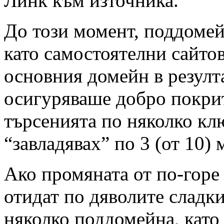
Линк към източника.
До този момент, поддомей
като самостоятелни сайтов
основния домейн в резулта
осигуряваше добро покрит
търсенията по няколко кл
“завладявах” по 3 (от 10) 
Ако промяната от по-горе
отидат по дяволите сладки
няколко поддомейна, като