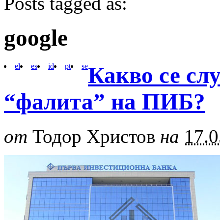
Posts tagged as:
google
el
es
id
pt
se
Какво се сл
“фалита” на ПИБ?
от
Тодор Христов
на
17.0