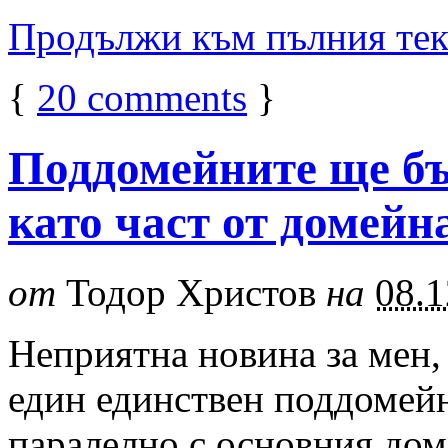
Продължи към пълния те
{
20
comments
}
Поддомейните ще бъ
като част от домейн
от
Тодор Христов
на
08.1
Неприятна новина за мен,
един единствен поддомейн
паралелно с основния дом