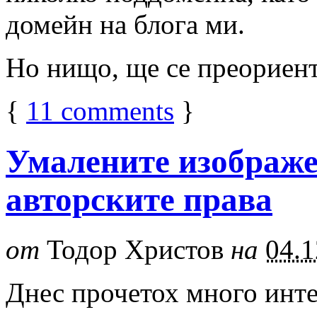
домейн на блога ми.
Но нищо, ще се преориент
{
11
comments
}
Умалените изображе
авторските права
от
Тодор Христов
на
04.1
Днес прочетох много инте