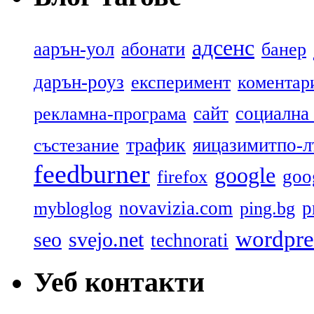
адсенс
аарън-уол
абонати
банер
дарън-роуз
експеримент
коментар
сайт
социална
рекламна-програма
трафик
яицазимитпо-л
състезание
feedburner
google
goo
firefox
novavizia.com
p
mybloglog
ping.bg
wordpre
seo
svejo.net
technorati
Уеб контакти