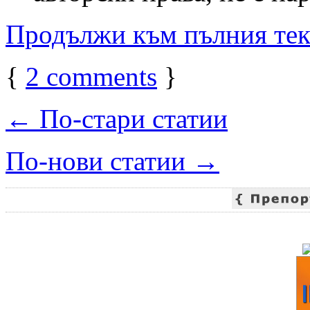
Продължи към пълния те
{
2
comments
}
← По-стари статии
По-нови статии →