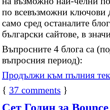
на възможно най-челни по
по всевъзможни ключови д
само сред останалите блог
български сайтове, в знач
Въпросните 4 блога са (п
въпросния период):
Продължи към пълния те
{
37
comments
}
Сет Годин за Bounce