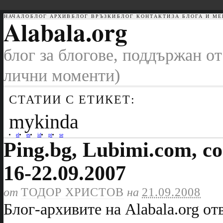
НАЧАЛО
БЛОГ АРХИВ
БЛОГ ВРЪЗКИ
БЛОГ КОНТАКТИ
ЗА БЛОГА И МЕ
Alabala.org
блог за блогове, поддържан от
лични моменти)
СТАТИИ С ЕТИКЕТ:
mykinda
el
es
id
pt
se
Ping.bg, Lubimi.com, 
16-22.09.2007
от
ТОДОР ХРИСТОВ
на
21.09.2008
Блог-архивите на Alabala.org от