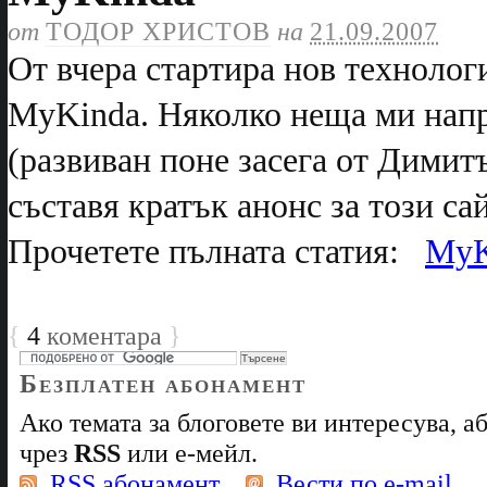
от
ТОДОР ХРИСТОВ
на
21.09.2007
От вчера стартира нов технолог
MyKinda. Няколко неща ми напр
(развиван поне засега от Димитъ
съставя кратък анонс за този сайт
Прочетете пълната статия:
MyK
{
4
коментара
}
Безплатен абонамент
Ако темата за блоговете ви интересува, 
чрез
RSS
или е-мейл.
RSS абонамент
Вести по e-mail