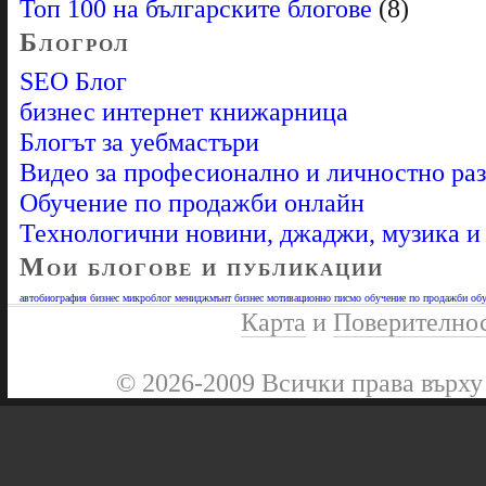
Топ 100 на българските блогове
(8)
Блогрол
SEO Блог
бизнес интернет книжарница
Блогът за уебмастъри
Видео за професионално и личностно ра
Обучение по продажби онлайн
Технологични новини, джаджи, музика 
Мои блогове и публикации
автобиография
бизнес микроблог
мениджмънт бизнес
мотивационно писмо
обучение по продажби
обу
Карта
и
Поверително
© 2026-2009 Всички права върху 