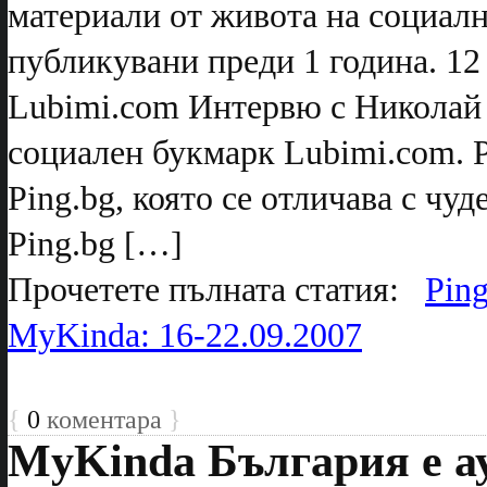
материали от живота на социал
публикувани преди 1 година. 1
Lubimi.com Интервю с Николай П
социален букмарк Lubimi.com. P
Ping.bg, която се отличава с чу
Ping.bg […]
Прочетете пълната статия:
Pin
MyKinda: 16-22.09.2007
{
0
коментара
}
MyKinda България е а