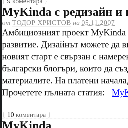
{
9
коментара
}
MyKinda с редизайн и 
от
ТОДОР ХРИСТОВ
на
05.11.2007
Амбициозният проект MyKinda е 
развитие. Дизайнът можете да ви
новият старт е свързан с намер
български блогъри, които да съз
материалите. На платени начала
Прочетете пълната статия:
MyK
{
10
коментара
}
MyKinda