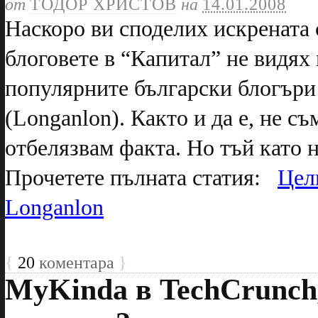
от
ТОДОР ХРИСТОВ
на
14.01.2008
Наскоро ви споделих искрената с
блоговете в “Капитал” не видях 
популярните български блогъри
(Longanlon). Както и да е, не съ
отбелязвам факта. Но тъй като н
Прочетете пълната статия:
Цел
Longanlon
{
20
коментара
}
MyKinda в TechCrunch,