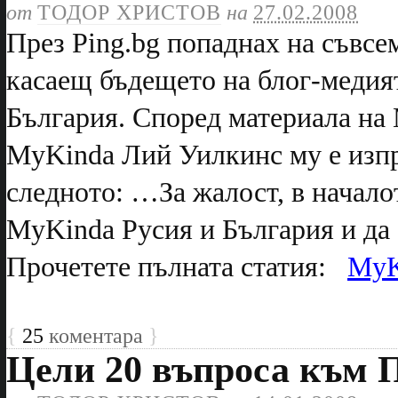
от
ТОДОР ХРИСТОВ
на
27.02.2008
През Ping.bg попаднах на съвсе
касаещ бъдещето на блог-медия
България. Според материала на
MyKinda Лий Уилкинс му е изпр
следното: …За жалост, в начало
MyKinda Русия и България и да
Прочетете пълната статия:
MyK
{
25
коментара
}
Цели 20 въпроса към П