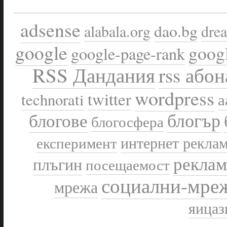
adsense
dao.bg
alabala.org
drea
google
goog
google-page-rank
rss абон
RSS Дандания
wordpress
twitter
technorati
а
блогър
блогове
блогосфера
интернет рекла
експеримент
реклам
плъгин
посещаемост
социални-мре
мрежа
яицаз