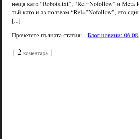
неща като “Robots.txt”, “Rel=Nofollow” и Meta 
тъй като и аз ползвам “Rel=”Nofollow”, ето еди
[...]
Прочетете пълната статия:
Блог новини: 06.08
{
2
}
коментара