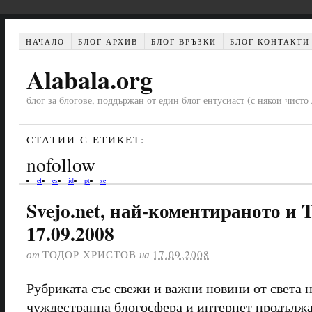
НАЧАЛО
БЛОГ АРХИВ
БЛОГ ВРЪЗКИ
БЛОГ КОНТАКТИ
Alabala.org
блог за блогове, поддържан от един блог ентусиаст (с някои чист
СТАТИИ С ЕТИКЕТ:
nofollow
el
es
id
pt
se
Svejo.net, най-коментираното и T
17.09.2008
от
ТОДОР ХРИСТОВ
на
17.09.2008
Рубриката със свежи и важни новини от света н
чуждестранна блогосфера и интернет продължа