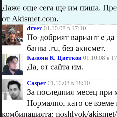
Даже още сега ще им пиша. Пред
от Akismet.com.
dzver
01.10.08 в 17:10
По-добрият вариант е да
банва .ru, без акисмет.
Калоян К. Цветков
01.10.08 в 1
Да, от сайта им.
Casper
01.10.08 в 18:10
За последния месец при 
Нормално, като се вземе 
комбинацията: noshlyok/akismet/