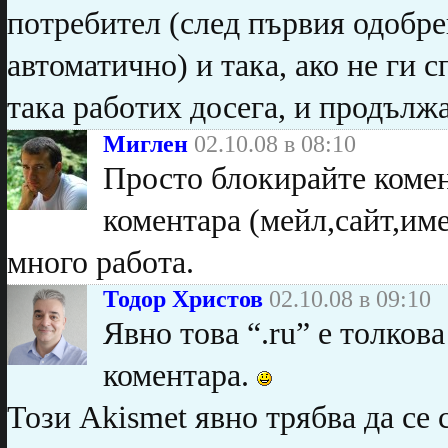
потребител (след първия одобре
автоматично) и така, ако не ги 
така работих досега, и продъл
Миглен
02.10.08 в 08:10
Просто блокирайте комен
коментара (мейл,сайт,им
много работа.
Тодор Христов
02.10.08 в 09:10
Явно това “.ru” е толков
коментара.
Този Akismet явно трябва да се