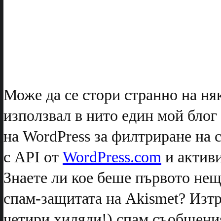
Може да се стори странно на няк
използвал в нито един мой блог
на WordPress за филтриране на 
с API от
WordPress.com
и актив
Знаете ли кое беше първото нещ
спам-защитата на Akismet? Изт
четири хиляди!) спам съобщения