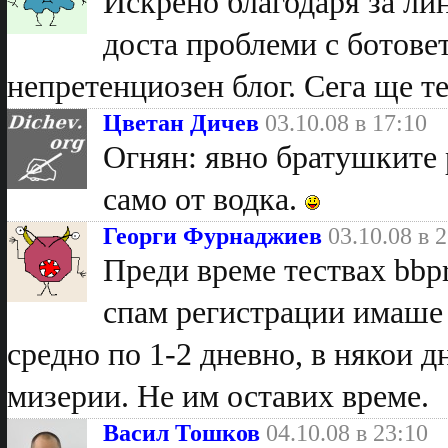
Искрено благодаря за ли
доста проблеми с ботове
непретенциозен блог. Сега ще т
Цветан Дичев
03.10.08 в 17:10
Огнян: явно братушките р
само от водка.
Георги Фурнаджиев
03.10.08 в 
Преди време тествах bbpr
спам регистрации имаше 
средно по 1-2 дневно, в някои д
мизерии. Не им оставих време.
Васил Тошков
04.10.08 в 23:10