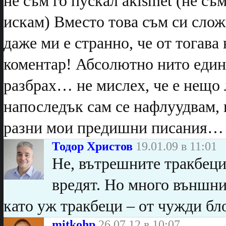
не съм го пускал akismet (не съ
искам) Вместо това съм си слож
даже ми е странно, че от тогава
коментар! Абсолютно нито един! 
разбрах… не мислех, че е нещо 
напоследък сам се нафлуудвам, 
разни мои предишни писания…
Тодор Христов
19.01.09 в 11:01
Не, вътрешните тракбеци
вредят. Но много външни
като уж тракбеци – от чужди бл
mitkohp
26.07.12 в 10:07