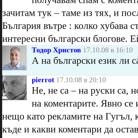
зачитам тук – таме из тях, и пос
България вътре : колко хубава с
интересни български блогове. 
Тодор Христов
17.10.08 в 16:10
А на български език ли с
pierrot
17.10.08 в 20:10
Не, не са – на руски са,
на коментарите. Явно се 
нещо като рекламите на Гугъл, к
къде и какви коментари да остав