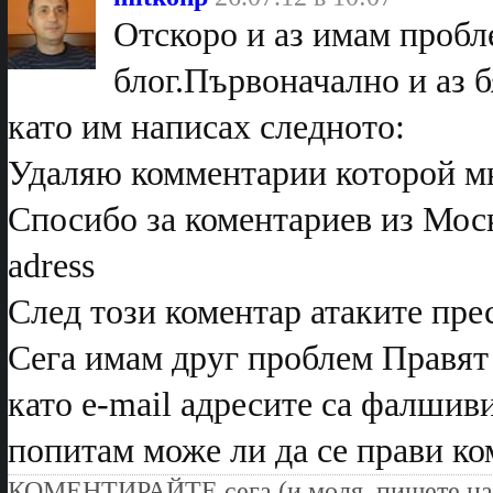
Отскоро и аз имам пробл
блог.Първоначално и аз б
като им написах следното:
Удаляю комментарии которой мн
Спосибо за коментариев из Мос
adress
След този коментар атаките пре
Сега имам друг проблем Правят
като e-mail адресите са фалшиви
попитам може ли да се прави ко
КОМЕНТИРАЙТЕ сега (и моля, пишете на