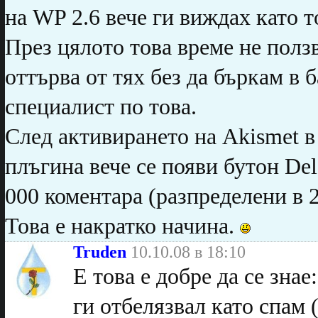
на WP 2.6 вече ги виждах като т
През цялото това време не ползв
оттърва от тях без да бъркам в 
специалист по това.
След активирането на Akismet в
плъгина вече се появи бутон Del
000 коментара (разпределени в 2
Това е накратко начина.
Truden
10.10.08 в 18:10
Е това е добре да се знае
ги отбелязвал като спам