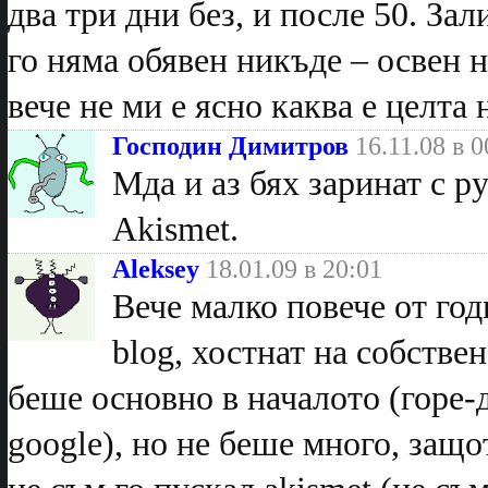
два три дни без, и после 50. За
го няма обявен никъде – освен н
вече не ми е ясно каква е целт
Господин Димитров
16.11.08 в 0
Мда и аз бях заринат с р
Akismet.
Aleksey
18.01.09 в 20:01
Вече малко повече от год
blog, хостнат на собств
беше основно в началото (горе-д
google), но не беше много, защ