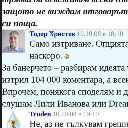
защото не виждам отговорът,
си поща.
Тодор Христов
10.10.08 в 18:10
Само изтриване. Опцията
наскоро.
За банерчето – разбирам идеята 
изтрил 104 000 коментара, а все
Впрочем, понякога споделям и д
слушам Лили Иванова или Drea
Truden
10.10.08 в 19:10
Не, аз не тълкувам грешн