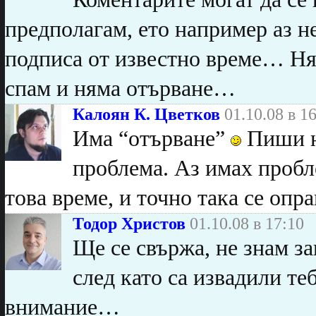
предполагам, ето например аз не
подписа от известно време… Ня
спам и няма отърване…
Калоян К. Цветков
01.10.08 в 1
Има “отърване”
Пиши на
проблема. Аз имах пробл
това време, и точно така се опра
Тодор Христов
01.10.08 в 17:10
Ще се свържа, не знам з
след като са извадили те
внимание…