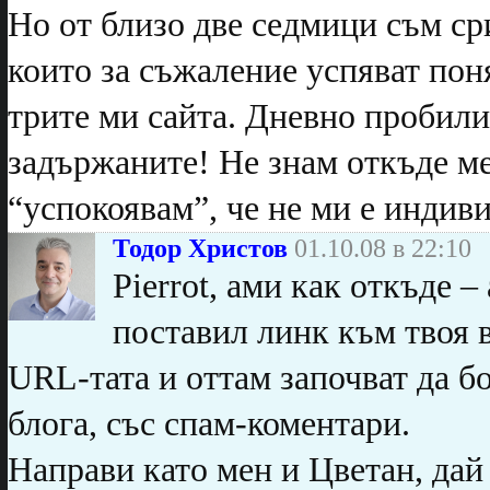
Но от близо две седмици съм ср
които за съжаление успяват пон
трите ми сайта. Дневно пробилит
задържаните! Не знам откъде ме
“успокоявам”, че не ми е инди
Тодор Христов
01.10.08 в 22:10
Pierrot, ами как откъде –
поставил линк към твоя в
URL-тата и оттам започват да б
блога, със спам-коментари.
Направи като мен и Цветан, дай