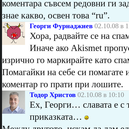
коментара съвсем редовни ги зад
знае какво, освен това “ru”.
Георги Фурнаджиев
02.10.08 в 
Хора, радвайте се на спа
Иначе ако Akismet пропус
изрично го маркирайте като спам
Помагайки на себе си помагате 
коментар го прати при лошите.
Тодор Христов
02.10.08 в 10:10
Ех, Георги… славата е с
приказката…
Между другото, искам да дам ед