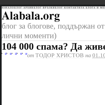
НАЧАЛО
БЛОГ АРХИВ
БЛОГ ВРЪЗКИ
БЛОГ КОНТАКТИ
ЗА БЛОГА И МЕ
Alabala.org
блог за блогове, поддържан от
лични моменти)
104 000 спама? Да жив
el
es
id
pt
se
от
ТОДОР ХРИСТОВ
на
01.1