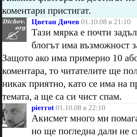
коментари пристигат.
Цветан Дичев
01.10.08 в 21:10
Тази мярка е почти задъл
блогът има възможност з
Защото ако има примерно 10 аб
коментара, то читателите ще полу
никак приятно, като се има на п
темата, а ще са си чист спам.
pierrot
01.10.08 в 22:10
Акисмет много ми помага 
но ще погледна дали не 