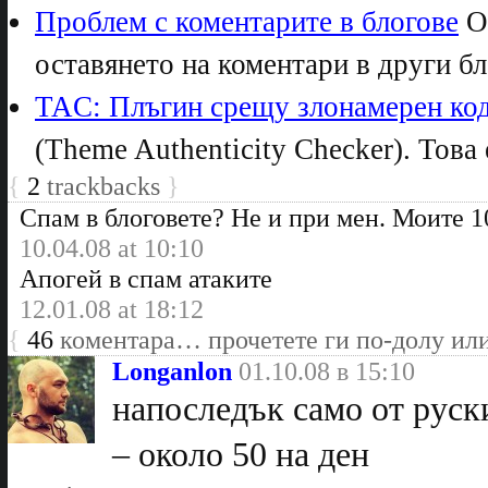
Проблем с коментарите в блогове
От
оставянето на коментари в други бл
TAC: Плъгин срещу злонамерен ко
(Theme Authenticity Checker). Това е
{
2
trackbacks
}
Спам в блоговете? Не и при мен. Моите 10
10.04.08 at 10:10
Апогей в спам атаките
12.01.08 at 18:12
{
46
коментара… прочетете ги по-долу ил
Longanlon
01.10.08 в 15:10
напоследък само от руск
– около 50 на ден