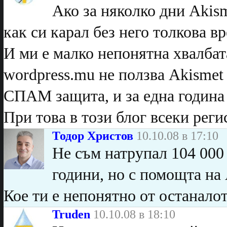
Ако за няколко дни Akism
как си карал без него толкова в
И ми е малко непонятна хвалба
wordpress.mu не ползва Akismet
СПАМ защита, и за една година
При това в този блог всеки реги
Тодор Христов
10.10.08 в 17:10
Не съм натрупал 104 000 с
години, но с помощта на 
Кое ти е непонятно от останало
Truden
10.10.08 в 18:10