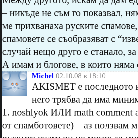
– никъде не съм го показвал, ня
ме прихванаха руските спамове, 
спамовете се съобразяват с “изв
случай нещо друго е станало, за
А имам и блогове, в които няма
Michel
02.10.08 в 18:10
AKISMET е последното н
него трябва да има мини
1. noshlyok ИЛИ math comment a
от спамботовете) – аз ползвам 