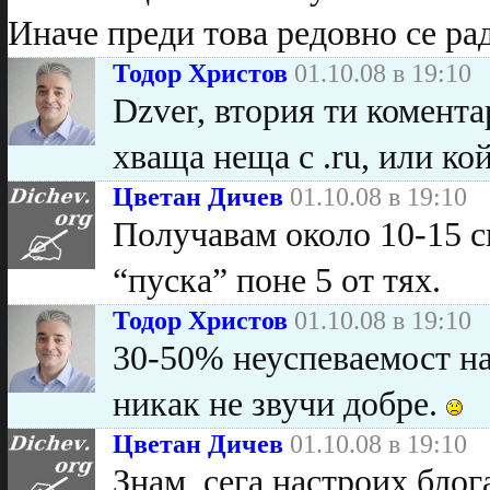
Иначе преди това редовно се ра
Тодор Христов
01.10.08 в 19:10
Dzver, втория ти комента
хваща неща с .ru, или ко
Цветан Дичев
01.10.08 в 19:10
Получавам около 10-15 с
“пуска” поне 5 от тях.
Тодор Христов
01.10.08 в 19:10
30-50% неуспеваемост на 
никак не звучи добре.
Цветан Дичев
01.10.08 в 19:10
Знам, сега настроих блог