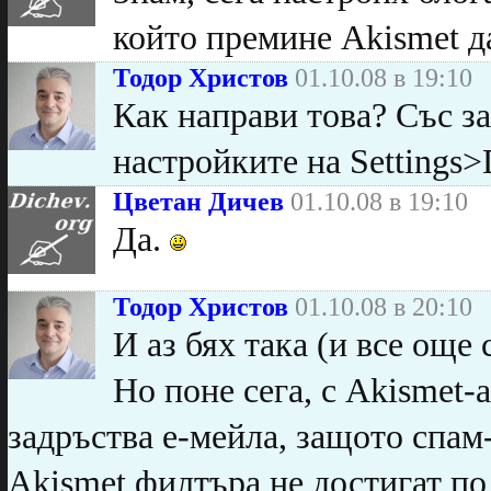
който премине Akismet да
Тодор Христов
01.10.08 в 19:10
Как направи това? Със з
настройките на Settings>
Цветан Дичев
01.10.08 в 19:10
Да.
Тодор Христов
01.10.08 в 20:10
И аз бях така (и все още 
Но поне сега, с Akismet-а
задръства е-мейла, защото спам
Akismet филтъра не достигат по