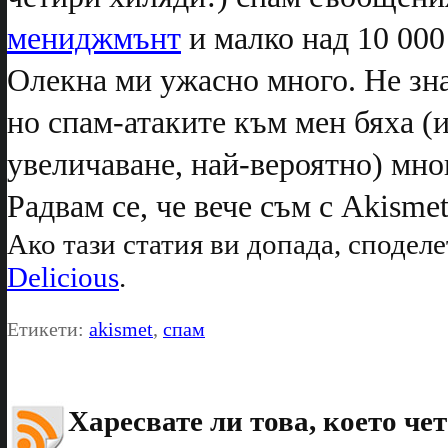
мениджмънт
и малко над 10 000
Олекна ми ужасно много. Не зн
но спам-атаките към мен бяха (и
увеличаване, най-вероятно) мно
Радвам се, че вече съм с Akisme
Ако тази статия ви допада, споделе
Delicious
.
Етикети:
akismet
,
спам
Харесвате ли това, което чет