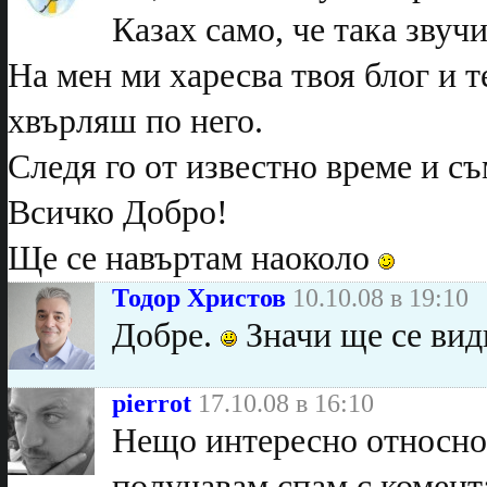
Казах само, че така звучи
На мен ми харесва твоя блог и т
хвърляш по него.
Следя го от известно време и с
Всичко Добро!
Ще се навъртам наоколо
Тодор Христов
10.10.08 в 19:10
Добре.
Значи ще се вид
pierrot
17.10.08 в 16:10
Нещо интересно относно 
получавам спам с комент