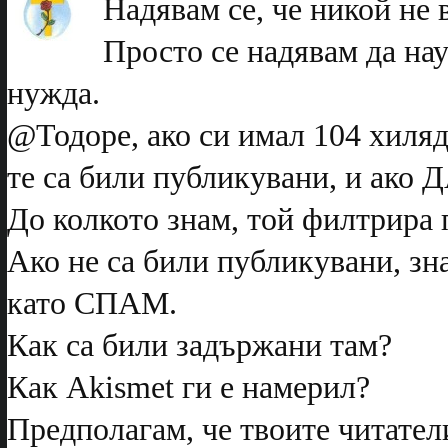
Надявам се, че никой не 
Просто се надявам да нау
нужда.
@Тодоре, ако си имал 104 хиляди
те са били публикувани, и ако Д
До колкото знам, той филтрира 
Ако не са били публикувани, зн
като СПАМ.
Как са били задържани там?
Как Akismet ги е намерил?
Предполагам, че твоите читатели