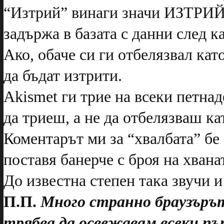
“Изтрий” винаги значи ИЗТРИЙ 
задържа в базата с данни след ка
Ако, обаче си ги отбелязвал кат
да бъдат изтрити.
Akismet ги трие на всеки петнад
да триеш, а не да отбелязваш ка
Коментарът ми за “хвалбата” бе 
поставя банерче с броя на хвана
До известна степен така звучи 
П.П.
Много странно браузърът 
трябва да освежавам всеки пъ