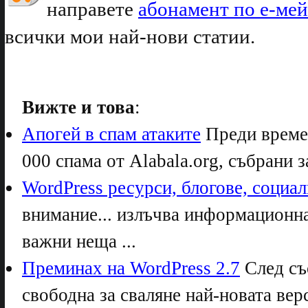
направете
абонамент по е-ме
всички мои най-нови статии.
Вижте и това
:
Апогей в спам атаките
Преди време 
000 спама от Alabala.org, събрани за
WordPress ресурси, блогове, социа
внимание... излъчва информационна 
важни неща ...
Преминах на WordPress 2.7
След съ
свободна за сваляне най-новата верс