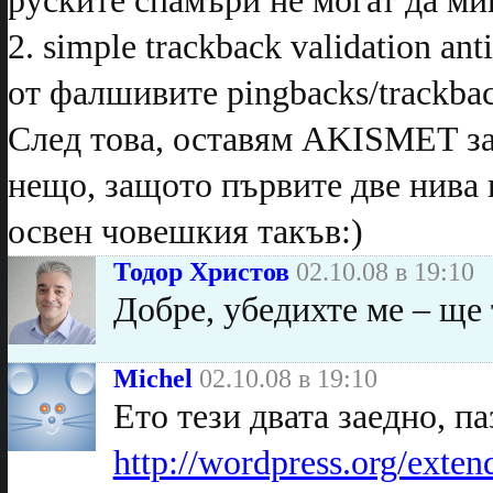
руските спамъри не могат да ми
2. simple trackback validation a
от фалшивите pingbacks/trackba
След това, оставям AKISMET за
нещо, защото първите две нива 
освен човешкия такъв:)
Тодор Христов
02.10.08 в 19:10
Добре, убедихте ме – ще 
Michel
02.10.08 в 19:10
Ето тези двата заедно, п
http://wordpress.org/ext