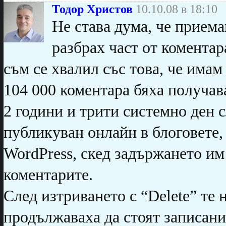
Тодор Христов
10.10.08 в 18:10
Не става дума, че приема
разбрах част от коментара
съм се хвалил със това, че имам
104 000 коментара бяха получава
2 години и трити системно ден с
публикуван онлайн в блоговете, 
WordPress, скед задържането им
коментарите.
След изтриването с “Delete” те 
продължаваха да стоят записани