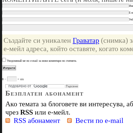
Им
E-m
Уеб
Създайте си уникален
Граватар
(снимка) з
е-мейл адреса, който оставяте, когато ком
Уведомявай ме по e-mail за нови коментари по статията.
8 −
= six
Безплатен абонамент
Ако темата за блоговете ви интересува, 
чрез
RSS
или е-мейл.
RSS абонамент
Вести по e-mail