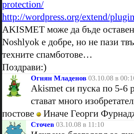
protection/
http://wordpress.org/extend/plugi
AKISMET може да бъде оставен 
Noshlyok е добре, но не пази тв
техните спамботове…
Поздрави:)
Огнян Младенов
03.10.08 в 00:1
Akismet си пуска по 5-6 
стават много изобретател
постове
Иначе Георги Фурнадж
Сточев
03.10.08 в 11:10