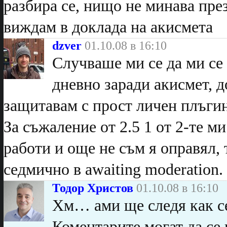
разбира се, нищо не минава през
виждам в доклада на акисмета
dzver
01.10.08 в 16:10
Случваше ми се да ми се
дневно заради акисмет, д
защитавам с прост личен плъгин
За съжаление от 2.5 1 от 2-те м
работи и още не съм я оправял, 
седмично в awaiting moderation.
Тодор Христов
01.10.08 в 16:10
Хм… ами ще следя как с
Коментарите могат да се