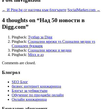
←
И Ping.bg се насочва към блогърите
SocialMarker.com
→
4 thoughts on “
Над 50 новости в
Digg.com
”
Pingback:
Тулбар за Digg
Pingback:
Социални мрежи vs Социални медии vs
Социален букмарк
Pingback:
Социални мрежи и медии
Pingback:
Mixx и аз
Comments are closed.
Блогрол
SEO Блог
бизнес интернет книжарница
Блогът за уебмастъри
Обучение по продажби онлайн
Онлайн книжарница
Безплатен абонамент