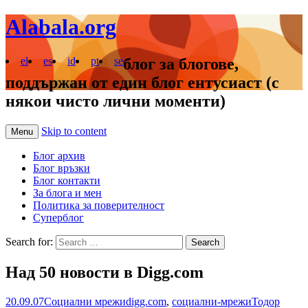
Alabala.org
el
es
id
pt
se
блог за блогове,
поддържан от един блог ентусиаст (с
някои чисто лични моменти)
Skip to content
Menu
Блог архив
Блог връзки
Блог контакти
За блога и мен
Политика за поверителност
Суперблог
Search for:
Над 50 новости в Digg.com
20.09.07
Социални мрежи
digg.com
,
социални-мрежи
Тодор