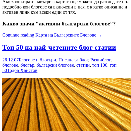
Ако zoom-ирате навътре в картата ще можете да разгледате по-
подробно кои блогове са включени в нея, с кратко описание и
активен линк към всеки един от тях.
Какво значи “активни български блогове”?
Continue reading
Карта на Българските Блогове
→
Топ 50 на най-четените блог статии
26.12.07
Блогове и блогъри
,
Писане за блог
,
Разни
блог
,
блогове
,
блогър
,
български блогове
,
статии
,
топ 100
,
топ
50
Тодор Христов