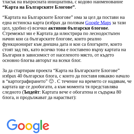
тласък на въпросната инициатива, с кодово наименование
“Карта на Българските Блогове”
.
“Картата на Българските Блогове” има за цел да постави на
една истинска карта (избрах да ползвам
Google Maps
за тази
цел, удобно е) всички
активни български блогове
.
Стремежът ми е Картата да илюстрира по леснодостъпен
начин кои са българските блогове, които реално
функционират към днешна дата и кои са блогърите, които
стоят зад тях, като всичко това е поставено върху картата на
България в зависимост от населеното място, от където
основно блогва авторът на всеки блог.
За да стартирам проекта “Карта на Българските Блогове”
избрах 40 български блога, с които да поставя някакво начало
в “картографирането” 🙂 . С течение на времето се надявам, че
картата ще се дообогати, а към момента тя представлява
следното (
Ъпдейт
: Картата вече е обогатена и съдържа 80
блога, и продължават да нарастват):