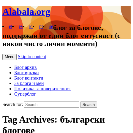
Alabala.org
el
es
id
pt
se
блог за блогове,
поддържан от един блог ентусиаст (с
някои чисто лични моменти)
Skip to content
Menu
Блог архив
Блог връзки
Блог контакти
За блога и мен
Политика за поверителност
Суперблог
Search for:
Tag Archives: български
блогове