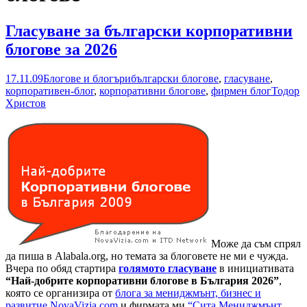
Гласуване за български корпоративни
блогове за 2026
17.11.09
Блогове и блогъри
български блогове
,
гласуване
,
корпоративен-блог
,
корпоративни блогове
,
фирмен блог
Тодор
Христов
Може да съм спрял
да пиша в Alabala.org, но темата за блоговете не ми е чужда.
Вчера по обяд стартира
голямото гласуване
в инициативата
“Най-добрите корпоративни блогове в България 2026”
,
която се организира от
блога за мениджмънт, бизнес и
развитие NovaVizia.com
и фирмата ми
“Сита Мениджмънт