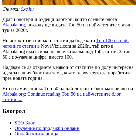
Снимка:
Sxc.hu
Драги блогъри и бъдещи блогъри, които следите блога
Alabala.org
, по-долу ще видите Топ 50 на най-четените статии
тук за 2026г.
Не исках този списък от статии да бъде като
Топ 100 на най-
четените статии
в NovaVizia.com за 2026г., тъй като в
Alabala.org има всичко на всичко малко над 150 статии. Затова
50 е по-удачна цифра, вместо 100.
Надявам се да откриете в някои от статиите по-долу интересна
идея за вашия блог или тема, която върху която да поработите
през новата година.
Ето и самия списък Топ 50 на най-четените блог материали на
Alabala.org
:
Continue reading
Топ 50 на най-четените блог
статии
→
Блогрол
SEO Блог
Обучение по продажби онлайн
Онлайн книжарница