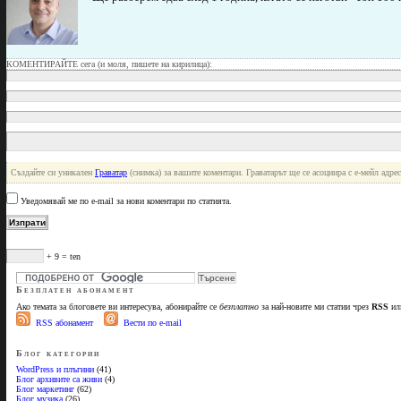
КОМЕНТИРАЙТЕ сега (и моля, пишете на кирилица):
Създайте си уникален
Граватар
(снимка) за вашите коментари. Граватарът ще се асоциира с е-мейл адреса
Уведомявай ме по e-mail за нови коментари по статията.
+ 9 = ten
Безплатен абонамент
Ако темата за блоговете ви интересува, абонирайте се
безплатно
за най-новите ми статии чрез
RSS
или
RSS абонамент
Вести по e-mail
Блог категории
WordPress и плъгини
(41)
Блог архивите са живи
(4)
Блог маркетинг
(62)
Блог музика
(26)