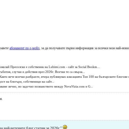
равете
абонамент по е-мейл
, за да получавате първи информация за всички мои най-нови
олай Пресолски е собственик на Lubimi.com - сайт за Social Bookm...
ъбития, случки и действия през 2026г. Всички те са свърза...
Както вече всички разбрахте, вчера публикувах класацията Топ 100 на българските блогове на
ост на блогъри, собственици на сайт...
аваме лично, но задочно познанството между NovaVizia.com и G...
я.
на най-четените блог статии за 2026г.”