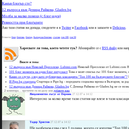
Какъв блогър сте?
12 въпроса към Деница Райкова, Gladen.bg
Молба за малко помощ (с блог-идея)
Ревността при блогърите
Ако тази статия ви допада, споделете я в
Twitter
и
Facebook
или я запазете в
Delicious
.
Етикети:
блог
,
блогове
,
блогър
,
български блогове
,
статии
,
топ 100
,
топ 50
Харесвате ли това, което четете тук?
Абонирайте се с
RSS фийд
или нап
Вижте и това
:
12 въпроса към Николай Пресолски, Lubimi.com
Николай Пресолски от Lubimi.com Ник
101 блог момента на един блог ентусиаст
Това е моят списък със 101 блог момента, с
Какво се случи, след като публикувах класацията “Топ 100 на българските блогове”?
И Pipe.bg стартира
Стартира и Pipe.bg - поредната социална мрежа в България, за рад
12 въпроса към Деница Райкова, Gladen.bg
С Деница Райкова от Gladen.bg не се позн
{
2
коментара… прочетете ги по-долу или
добавете ваш
}
Яицазимитпо лъгуг от Перник
27.12.07 в 14:12
Интересно за колко време тази статия ще влезе в тази класаци
Тодор Христов
27.12.07 в 14:12
Ще разберем едва след 1 година, когато се изготви “Топ 100 