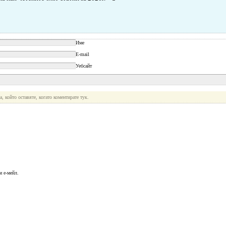
Име
E-mail
Уебсайт
, който оставяте, когато коментирате тук.
 е-мейл.