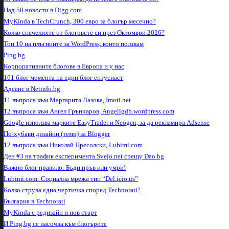
Над 50 новости в Digg.com
MyKinda в TechCrunch, 300 евро за блогър месечно?
Колко спечелихте от блоговете си през Октомври 2026?
Топ 10 на плъгините за WordPress, които ползвам
Ping.bg
Корпоративните блогове в Европа и у нас
101 блог момента на един блог ентусиаст
Адсенс в Netinfo.bg
11 въпроса към Маргарита Лазова, Imoti.net
12 въпроса към Ангел Грънчаров, Angeligdb.wordpress.com
Google използва марките EasyTrader и Neogen, за да рекламира Adsense
По-хубави дизайни (теми) за Blogger
12 въпроса към Николай Пресолски, Lubimi.com
Ден #3 на трафик експеримента Svejo.net срещу Dao.bg
Важно блог правило: Бъди пръв или умри!
Lubimi.com: Социална мрежа тип “Del.icio.us”
Колко струва една чертичка според Technorati?
България в Technorati
MyKinda с редизайн и нов старт
И Ping.bg се насочва към блогърите