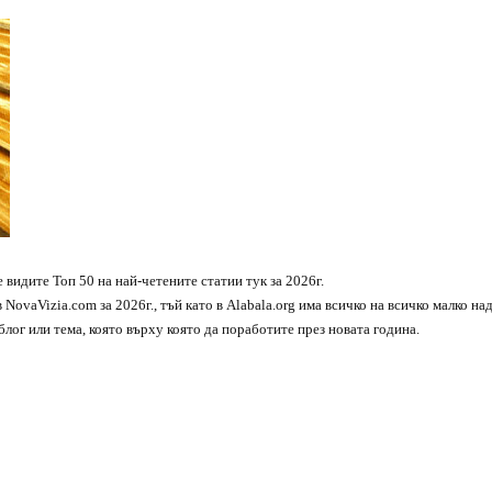
е видите Топ 50 на най-четените статии тук за 2026г.
 NovaVizia.com за 2026г., тъй като в Alabala.org има всичко на всичко малко на
блог или тема, която върху която да поработите през новата година.