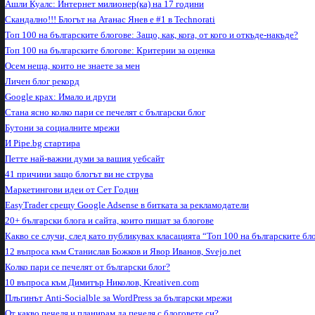
Ашли Куалс: Интернет милионер(ка) на 17 години
Скандално!!! Блогът на Атанас Янев е #1 в Technorati
Топ 100 на българските блогове: Защо, как, кога, от кого и откъде-накъде?
Топ 100 на българските блогове: Критерии за оценка
Осем неща, които не знаете за мен
Личен блог рекорд
Google крах: Имало и други
Стана ясно колко пари се печелят с български блог
Бутони за социалните мрежи
И Pipe.bg стартира
Петте най-важни думи за вашия уебсайт
41 причини защо блогът ви не струва
Маркетингови идеи от Сет Годин
EasyTrader срещу Google Adsense в битката за рекламодатели
20+ български блога и сайта, които пишат за блогове
Какво се случи, след като публикувах класацията “Топ 100 на българските бл
12 въпроса към Станислав Божков и Явор Иванов, Svejo.net
Колко пари се печелят от български блог?
10 въпроса към Димитър Николов, Kreativen.com
Плъгинът Anti-Socialble за WordPress за български мрежи
От какво печеля и планирам да печеля с блоговете си?