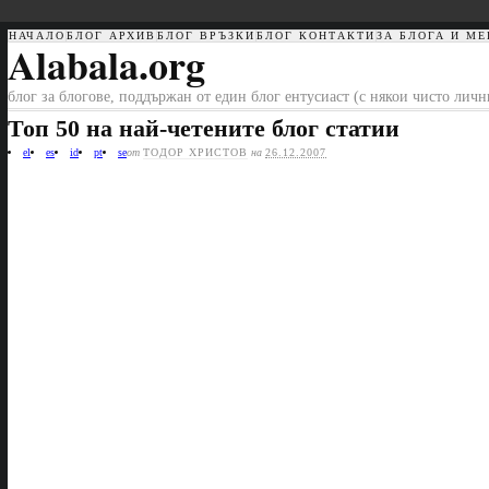
НАЧАЛО
БЛОГ АРХИВ
БЛОГ ВРЪЗКИ
БЛОГ КОНТАКТИ
ЗА БЛОГА И МЕ
Alabala.org
блог за блогове, поддържан от един блог ентусиаст (с някои чисто лич
Топ 50 на най-четените блог статии
el
es
id
pt
se
от
ТОДОР ХРИСТОВ
на
26.12.2007