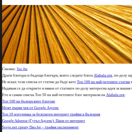
Снимка:
Sxc.hu
Драги блогъри и бъдещи блогъри, които следите блога
Alabala.org
, по-долу щ
Не исках този списък от статии да бъде като
Топ 100 на най-четените статии
в
Надявам се да откриете в някои от статиите по-долу интересна идея за вашия 
Ето и самия списък Топ 50 на най-четените блог материали на
Alabala.org
:
Топ 100 на българските блогове
Моят първи чек от Google Адсенс
Топ 10 източника за безплатен интернет трафик в България
Google Adsense (Гугъл Адсенс): Пари от интернет
Svejo.net срещу Dao.bg – трафик експеримент