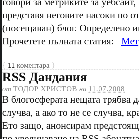
говори за метриките за уебсайт,
представя неговите насоки по о
(посещаван) блог. Определено и
Прочетете пълната статия:
Мет
{
11
коментара
}
RSS Дандания
от
ТОДОР ХРИСТОВ
на
11.07.2008
В блогосферата нещата трябва д
случва, а ако то не се случва, к
Ето защо, анонсирам предстоящ
по увеличаване на RSS абонатна