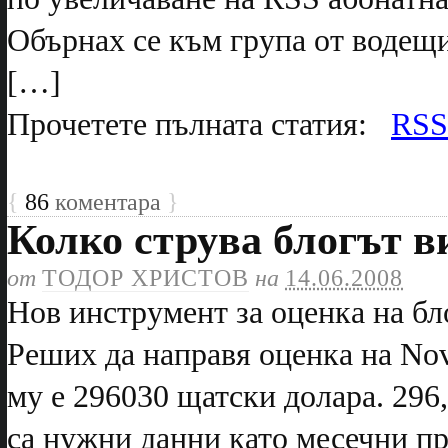
Обърнах се към група от водещи
[…]
Прочетете пълната статия:
RSS
{
86
коментара
}
Колко струва блогът в
от
ТОДОР ХРИСТОВ
на
14.06.2008
Нов инструмент за оценка на бл
Реших да направя оценка на Nov
му е 296030 щатски долара. 296,
са нужни данни като месечни пр