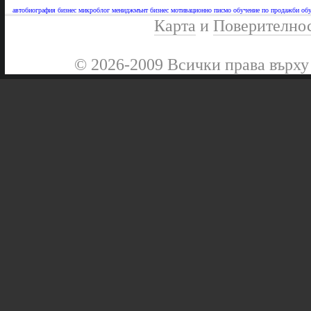
автобиография
бизнес микроблог
мениджмънт бизнес
мотивационно писмо
обучение по продажби
обу
Карта
и
Поверително
© 2026-2009 Всички права върху 