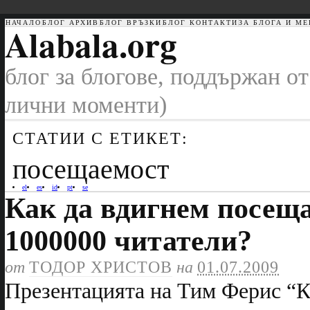
НАЧАЛО
БЛОГ АРХИВ
БЛОГ ВРЪЗКИ
БЛОГ КОНТАКТИ
ЗА БЛОГА И МЕ
Alabala.org
блог за блогове, поддържан от
лични моменти)
СТАТИИ С ЕТИКЕТ:
посещаемост
el
es
id
pt
se
Как да вдигнем посеща
1000000 читатели?
от
ТОДОР ХРИСТОВ
на
01.07.2009
Презентацията на Тим Ферис “К