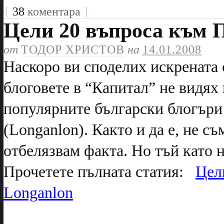
{
38
коментара
}
Цели 20 въпроса към П
от
ТОДОР ХРИСТОВ
на
14.01.2008
Наскоро ви споделих искрената с
блоговете в “Капитал” не видях 
популярните български блогъри
(Longanlon). Както и да е, не съ
отбелязвам факта. Но тъй като н
Прочетете пълната статия:
Цел
Longanlon