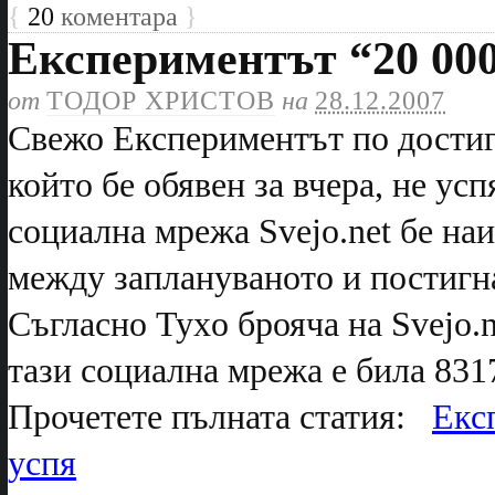
{
20
коментара
}
Експериментът “20 000″
от
ТОДОР ХРИСТОВ
на
28.12.2007
Свежо Експериментът по достига
който бе обявен за вчера, не ус
социална мрежа Svejo.net бе на
между заплануваното и постигна
Съгласно Tyxo брояча на Svejo.n
тази социална мрежа е била 831
Прочетете пълната статия:
Експ
успя