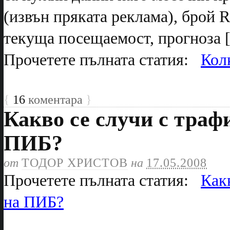
(извън пряката реклама), брой R
текуща посещаемост, прогноза 
Прочетете пълната статия:
Кол
{
16
коментара
}
Какво се случи с траф
ПИБ?
от
ТОДОР ХРИСТОВ
на
17.05.2008
Прочетете пълната статия:
Как
на ПИБ?