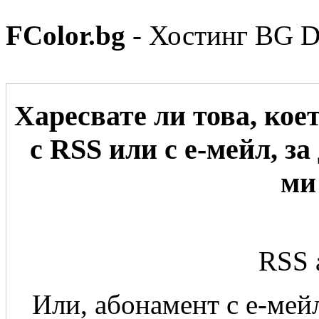
FColor.bg
- Хостинг BG 
Харесвате ли това, кое
с RSS или с е-мейл, за
ми
RSS 
Или, абонамент с е-мейл