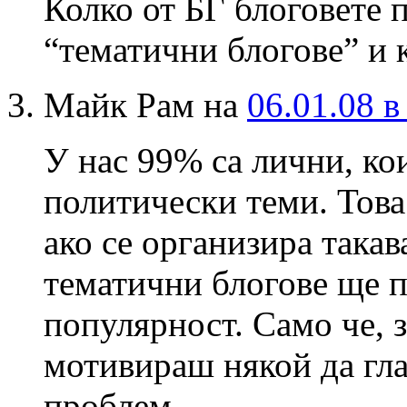
Колко от БГ блоговете 
“тематични блогове” и к
Майк Рам на
06.01.08 в
У нас 99% са лични, ко
политически теми. Това 
ако се организира такав
тематични блогове ще 
популярност. Само че, з
мотивираш някой да гла
проблем.