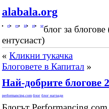
alabala.org
el
es
id
pt
se
блог за блогове
ентусиаст)
«
Кликни тукачка
Блоговете в Капитал
»
Най-добрите блогове 2
performancing.com
блог
блог награди
Блогът Performancing.com