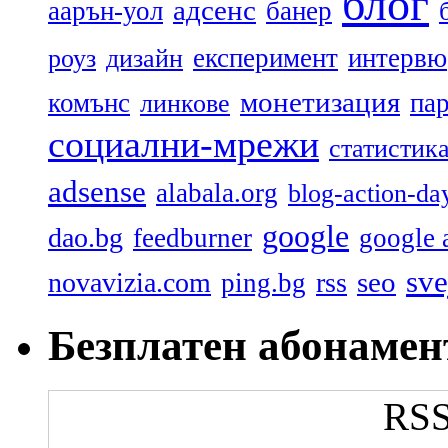
блог
адсенс
аарън-уол
банер
експеримент
интервю
роуз
дизайн
монетизация
комънс
па
линкове
социални-мрежи
статистик
adsense
alabala.org
blog-action-da
google
dao.bg
feedburner
google 
sve
seo
novavizia.com
rss
ping.bg
Безплатен абонамен
RSS