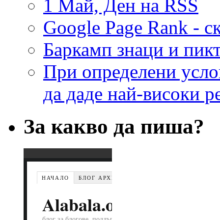
1 Май, Ден на RSS
Google Page Rank - с
Баркамп знаци и пик
При определени усло
да даде най-високи р
За какво да пиша?