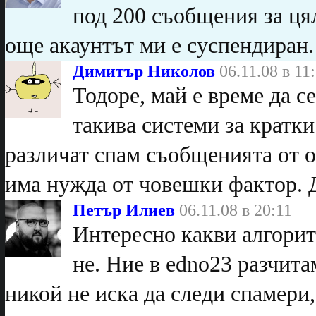
под 200 съобщения за цял
още акаунтът ми е суспендиран
Димитър Николов
06.11.08 в 11
Тодоре, май е време да 
такива системи за кратки
различат спам съобщенията от о
има нужда от човешки фактор. 
Петър Илиев
06.11.08 в 20:11
Интересно какви алгоритм
не. Ние в edno23 разчита
никой не иска да следи спамери,