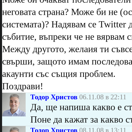
неговата страна? Може би не (о
системата)? Надявам се Twitter 
събитие, въпреки че не вярвам с
Между другото, желаия ти съвсе
свърши, защото имам последоват
акаунти със същия проблем.
Поздрави!
Тодор Христов
06.11.08 в 22:11
Да, ще напиша какво е ст
Поне да кажат за какво с
Тодор Христов
08.11.08 в 13:11