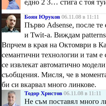
едно 2 3… стига с тоя т
Боян Юруков
06.11.08 в 11:11
Първо Adsense, после те 
и Twit-а. Виждам pattern
Впрчем в края на Октомври в К
семантични технологии и там е с
се извлекат автоматично модели
съобщения. Мисля, че в момент
би си вкарвал много линкове.
Тодор Христов
06.11.08 в 11:11
Не съм поставял много ли