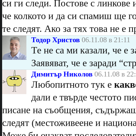
си ги следи. Постове с линкове 
че колкото и да си спамиш ще г
те следят. Ако за тях това не е п
Тодор Христов
06.11.08 в 21:11
Те не са ми казали, че е 
Заявяват, че е заради “ст
Димитър Николов
06.11.08 в 22
Любопитното тук е
какв
дали е твърде честото п
писане на съобщения, съдържащи
следят (местоживеене и национа
Може би очакват последователит