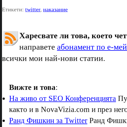
Етикети:
twitter
,
наказание
Харесвате ли това, което чет
направете
абонамент по е-ме
всички мои най-нови статии.
Вижте и това
:
На живо от SEO Конференцията
Пуб
както и в NovaVizia.com и през него
Ранд Фишкин за Twitter
Ранд Фишки