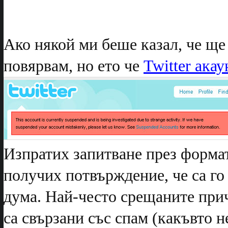
Ако някой ми беше казал, че ще 
повярвам, но ето че
Twitter ака
Изпратих запитване през формат
получих потвърждение, че са го 
дума. Най-често срещаните при
са свързани със спам (какъвто н