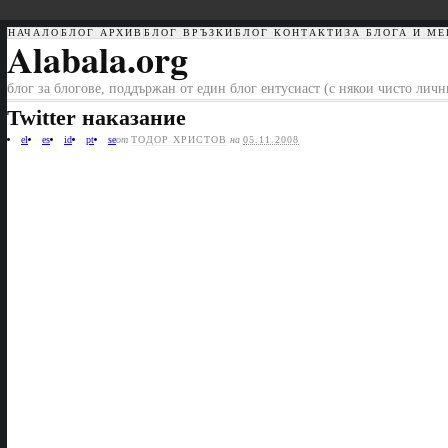
НАЧАЛО
БЛОГ АРХИВ
БЛОГ ВРЪЗКИ
БЛОГ КОНТАКТИ
ЗА БЛОГА И МЕ
Alabala.org
блог за блогове, поддържан от един блог ентусиаст (с някои чисто лич
Twitter наказание
el
es
id
pt
se
от
ТОДОР ХРИСТОВ
на
05.11.2008