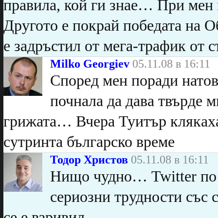
правила, кой ги знае… При мен 
Другото е покрай победата на О
е задръстил от мега-трафик от с
Milko Georgiev
05.11.08 в 16:11
Според мен поради натов
почнала да дава твърде м
грижата… Вчера Туитър клякаха
сутринта българско време
Тодор Христов
05.11.08 в 16:11
Нищо чудно… Twitter по 
сериозни трудности със 
се е взривил.