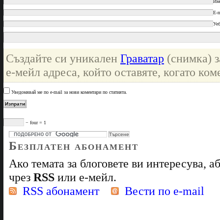
Им
E-m
Уеб
Създайте си уникален
Граватар
(снимка) з
е-мейл адреса, който оставяте, когато ком
Уведомявай ме по e-mail за нови коментари по статията.
− four = 1
Безплатен абонамент
Ако темата за блоговете ви интересува, 
чрез
RSS
или е-мейл.
RSS абонамент
Вести по e-mail