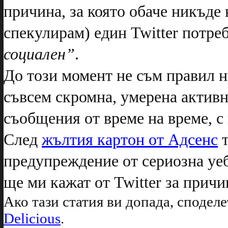
причина, за която обаче никъде н
спекулирам) един Twitter потре
социален”
.
До този момент не съм правил н
съвсем скромна, умерена активн
съобщения от време на време, с 
След
жълтия картон от Адсенс
т
предупреждение от сериозна уе
ще ми кажат от Twitter за причи
Ако тази статия ви допада, споделе
Delicious
.