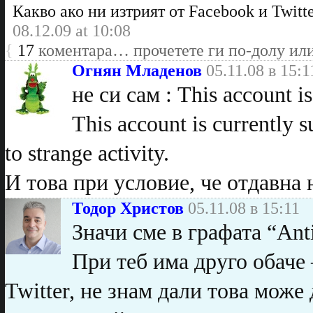
Какво ако ни изтрият от Facebook и Twitt
08.12.09 at 10:08
{
17
коментара… прочетете ги по-долу ил
Огнян Младенов
05.11.08 в 15:1
не си сам : This account i
This account is currently 
to strange activity.
И това при условие, че отдавна 
Тодор Христов
05.11.08 в 15:11
Значи сме в графата “Anti
При теб има друго обаче
Twitter, не знам дали това може 