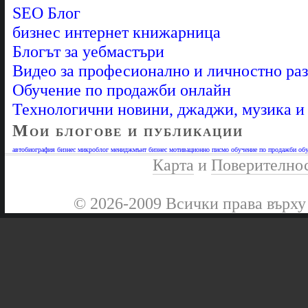
SEO Блог
бизнес интернет книжарница
Блогът за уебмастъри
Видео за професионално и личностно ра
Обучение по продажби онлайн
Технологични новини, джаджи, музика 
Мои блогове и публикации
автобиография
бизнес микроблог
мениджмънт бизнес
мотивационно писмо
обучение по продажби
обу
Карта
и
Поверително
© 2026-2009 Всички права върху 