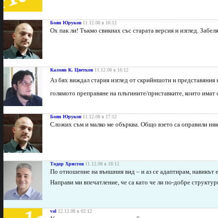
Боян Юруков
11.12.08 в 16:12
Ох пак ли! Тъкмо свикнах със старата версия и изглед. Забел
Калоян К. Цветков
11.12.08 в 16:12
Аз бях виждал стария изглед от скрийншоти и представяния на
голямото преправяне на плъгините/приставките, които имат
Боян Юруков
11.12.08 в 17:12
Сложих съм и малко ме обърква. Общо взето са оправили няко
Тодор Христов
11.12.08 в 18:12
По отношение на външния вид – и аз се адаптирам, навикът 
Направи ми впечатление, че са като че ли по-добре структур
val
12.12.08 в 02:12