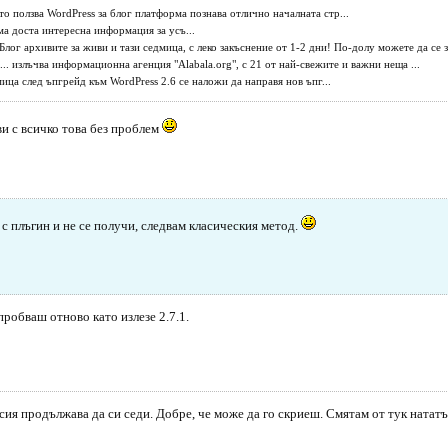
о ползва WordPress за блог платформа познава отлично началната стр...
ма доста интересна информация за усъ...
Блог архивите за живи и тази седмица, с леко закъснение от 1-2 дни! По-долу можете да се за
. излъчва информационна агенция "Alabala.org", с 21 от най-свежите и важни неща ...
мица след ъпгрейд към WordPress 2.6 се наложи да направя нов ъпг...
ави с всичко това без проблем
с плъгин и не се получи, следвам класическия метод.
пробваш отново като излезе 2.7.1.
сия продължава да си седи. Добре, че може да го скриеш. Смятам от тук нататъ