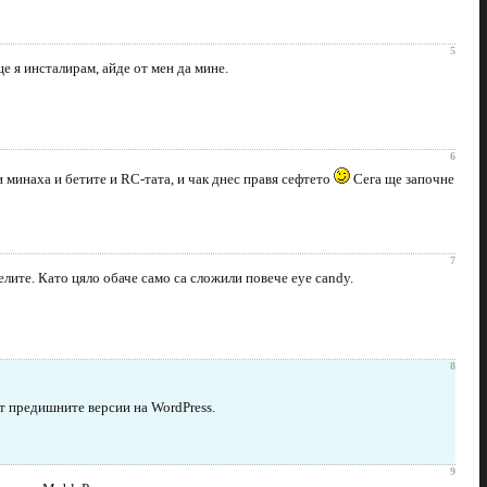
5
ще я инсталирам, айде от мен да мине.
6
и минаха и бетите и RC-тата, и чак днес правя сефтето
Сега ще започне
7
лите. Като цяло обаче само са сложили повече eye candy.
8
от предишните версии на WordPress.
9