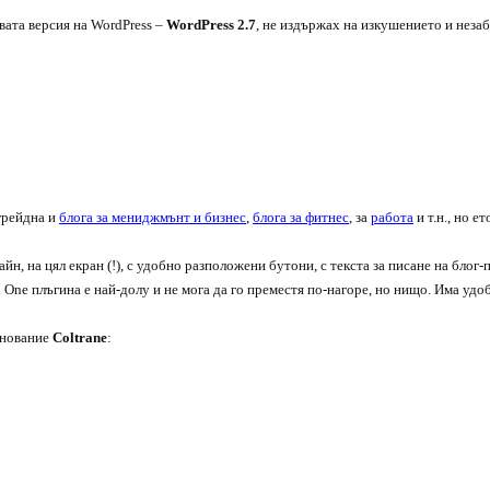
овата версия на WordPress –
WordPress 2.7
, не издържах на изкушението и неза
пгрейдна и
блога за мениджмънт и бизнес
,
блога за фитнес
, за
работа
и т.н., но е
йн, на цял екран (!), с удобно разположени бутони, с текста за писане на блог-п
in One плъгина е най-долу и не мога да го преместя по-нагоре, но нищо. Има удо
менование
Coltrane
: