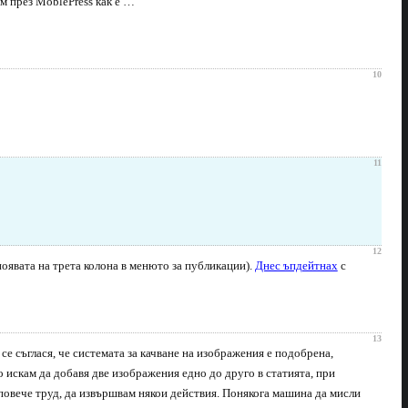
м през MoblePress как е …
10
11
12
появата на трета колона в менюто за публикации).
Днес ъпдейтнах
с
13
 се съглася, че системата за качване на изображения е подобрена,
 искам да добавя две изображения едно до друго в статията, при
с повече труд, да извършвам някои действия. Понякога машина да мисли