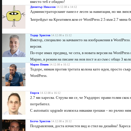
вместо теб е обидно!
Димитър Николов
14.12.08 в 14:12
Администраторският панел е лесен за навигация, но ми липсв
Ъпгрейдът на Креативен.ком от WordPress 2.5 към 2.7 мина 
Тодор Христов
14.12.08 в 15:12
Виктор, специално за качването на изображения в WordPress 
версия.
По-горе имах предвид, че сега, в новата версия на WordPress
Марио, в режим на писане на нов пост и аз съм с общо 3 коло
Марио Пешев
14.12.08 в 16:12
Тодоре, нямам против третата колона като идея, просто съкра
WordPress.
Георги
14.12.08 в 16:12
2.7 ми харесва. Струва ми се, че Уърдпрес прави голям скок
потребител.
С automatic upgrade излязоха някакви грешки – но ръчно ня
Белчо Христов
14.12.08 в 20:12
Поздравления, доста изчистен вид и стил на дизайна! Хареса