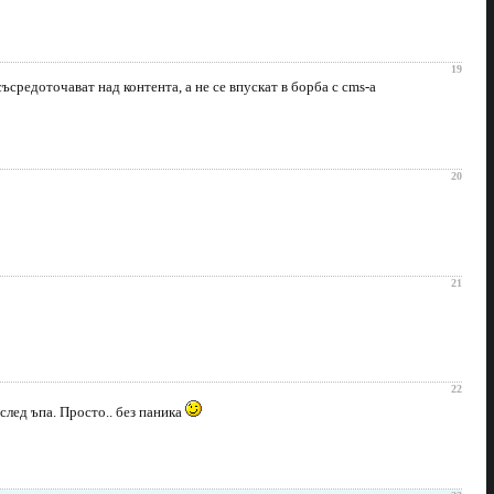
19
средоточават над контента, а не се впускат в борба с cms-а
20
21
22
след ъпа. Просто.. без паника