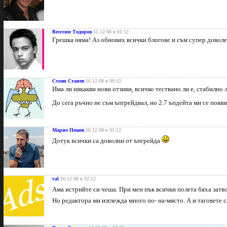
Веселин Тодоров
15.12.08 в 01:12
Грешка няма! Аз обнових всички блогове и съм супер доволен
Стоян Станев
16.12.08 в 00:12
Има ли някакви нови отзиви, всичко тествано ли е, стабилно 
До сега ръчно не съм ъпгрейдвал, но 2.7 ъпдейта ми се появи 
Марио Пешев
16.12.08 в 01:12
Дотук всички са доволни от ъпгрейда
val
16.12.08 в 02:12
Ама истрийте си чеша. При мен пък всички полета бяха затв
Но редактора ми изглежда много по- на-място. А и таговете с