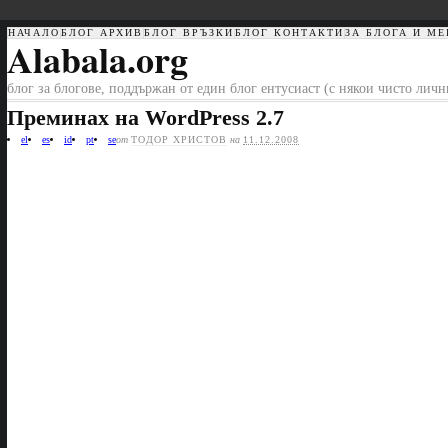
НАЧАЛО
БЛОГ АРХИВ
БЛОГ ВРЪЗКИ
БЛОГ КОНТАКТИ
ЗА БЛОГА И МЕ
Alabala.org
блог за блогове, поддържан от един блог ентусиаст (с някои чисто лич
Преминах на WordPress 2.7
el
es
id
pt
se
от
ТОДОР ХРИСТОВ
на
11.12.2008