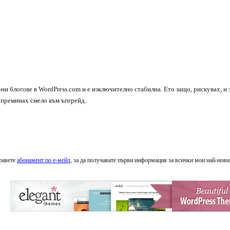
они блогове в WordPress.com и е изключително стабилна. Ето защо, рискувах, и 
, преминах смело към ъпгрейд.
равете
абонамент по е-мейл
, за да получавате първи информация за всички мои най-нови