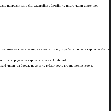
бавно направих ъпгрейд, следвайки обичайните инструкции, а именно:
то първите ми впечатления, на няма и 5 минути работа с новата версия на блог-
остове в средата на екрана, с красив Dashboard.
бна функция за броене на думите в блог-поста (точно под полето за