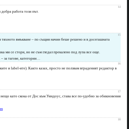
14
 добра работа този път.
15
и и тяхното вмъкване – по същия начин беше решено и в досегашната
ака ми се стори, но не съм гледал прекалено под лупа все още.
 – за тагове, категории…
16
ите и label-ите). Както казах, просто не ползвам вграденият редактор в
17
е нещо като скока от Дос към Уиндоус, става все по-удобно за обикновения
om
18