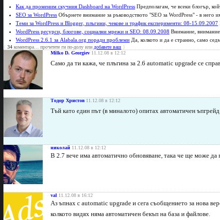
Как да променим скучния Dashboard на WordPress
Предполагам, че всеки блогър, койт
SEO за WordPress
Обърнете внимание за ръководството "SEO за WordPress" - в него и
Теми за WordPress и Blogger, плъгини, чекове и трафик експерименти: 08-15.09.2007
WordPress ресурси, блогове, социални мрежи и SEO: 08.09.2008
Внимание, внимание..
WordPress 2.6.1 за Alabala.org поради проблеми
Да, колкото и да е странно, само сед
{
34
коментара… прочетете ги по-долу или
добавете ваш
}
Milko D. Georgiev
11.12.08 в 12:12
Само да ти кажа, че плъгина за 2.6 automatic upgrade се спр
Тодор Христов
11.12.08 в 12:12
Тъй като един път (в миналото) опитах автоматичен ъпгрейд 
николай
11.12.08 в 12:12
В 2.7 вече има автоматично обновяване, така че ще може да 
val
11.12.08 в 16:12
Аз ъпнах с automatic upgrade и сега съобщението за нова вер
колкото видях няма автоматичен бекъп на база и файлове.