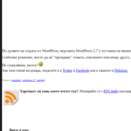
По думите на хората от WordPress, версията WordPress 2.7 е тествана на мили
стабилно решение, което да не “прецаква” темата, плъгините или нещо друго
Не съжалявам, засега!
Ако тази статия ви допада, споделете я в
Twitter
и
Facebook
или я запазете в
Delicious
.
Етикети:
automatic
,
wordpress 2.7
,
ъпгрейд
Харесвате ли това, което четете тук?
Абонирайте се с
RSS фийд
или нап
Вижте и това
: