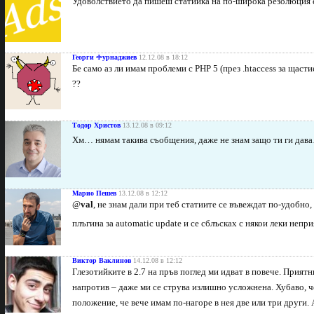
Удоволствието да пишеш статийка на по-широка резолюция е
Георги Фурнаджиев
12.12.08 в 18:12
Бе само аз ли имам проблеми с PHP 5 (през .htaccess за щастие
??
Тодор Христов
13.12.08 в 09:12
Хм… нямам такива съобщения, даже не знам защо ти ги да
Марио Пешев
13.12.08 в 12:12
@
val
, не знам дали при теб статиите се въвеждат по-удобно
плъгина за automatic update и се сблъсках с някои леки непр
Виктор Ваклинов
14.12.08 в 12:12
Глезотийките в 2.7 на пръв поглед ми идват в повече. Приятн
напротив – даже ми се струва излишно усложнена. Хубаво, ч
положение, че вече имам по-нагоре в нея две или три други.