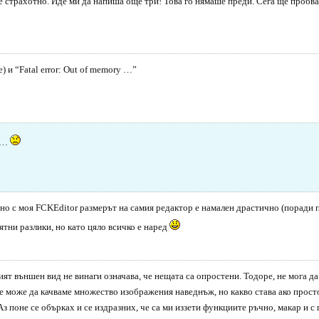
 страхотно. Иде ми да напиша още три! Това го нямаше преди. Сега ще пробва
) и “Fatal error: Out of memory …”
ва…
, но с моя FCKEditor размерът на самия редактор е намален драстично (поради 
иятни разлики, но като цяло всичко е наред
ият външен вид не винаги означава, че нещата са опростени. Тодоре, не мога да
е може да качваме множество изображения наведнъж, но какво става ако просто
 Аз поне се обърках и се издразних, че са ми иззети функциите ръчно, макар и 