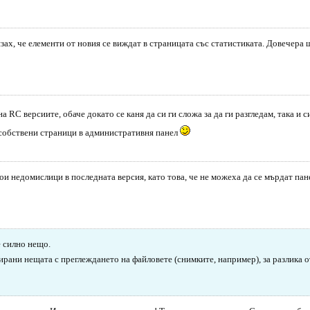
язах, че елементи от новия се виждат в страницата със статистиката. Довечера 
 RC версиите, обаче докато се каня да си ги сложа за да ги разгледам, така и с
 собствени страници в административня панел
и недомислици в последната версия, като това, че не можеха да се мърдат пане
е силно нещо.
ирани нещата с преглеждането на файловете (снимките, например), за разлика 