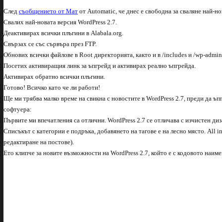
След
съобщението от Мат
от Automatic, че днес е свободна за сваляне най-н
Свалих най-новата версия WordPress 2.7.
Деактивирах всички плъгини в Alabala.org.
Свързах се със сървъра през FTP.
Обнових всички файлове в Root директорията, както и в /includes и /wp-admin
Посетих активиращия линк за ъпгрейд и активирах реално ъпгрейда.
Активирах обратно всички плъгини.
Готово! Всичко като че ли работи!
Ще ми трябва малко време на свикна с новостите в WordPress 2.7, преди да ъ
софтуера:
Първите ми впечатления са отлични. WordPress 2.7 се отличава с изчистен диза
Списъкът с категории е подръка, добавянето на тагове е на лесно място. All 
редактиране на постове).
Ето клипче за новите възможности на WordPress 2.7, който е с кодовото наи