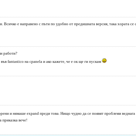
. Всичко е направено с пъти по удобно от предишната версия, така хората се съ
ли работи?
във fantastico на cpanela и ако кажете, че е ок ще ги пускам
орени и нямаше expand преди това. Нищо чудно да се появят проблеми веднага 
а приказка вече!