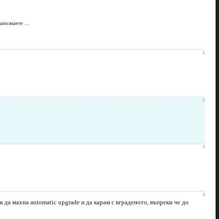
познаете ...
1
2
3
4
к да махна automatic upgrade и да карам с вграденото, въпреки че до