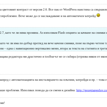
а цветовият контраст от версия 2.6. Все пак от WordPress наистина са свършили
безпроблемно. Вече може да се наслаждаваме и на автоматичен ъпгрейд
2.7, като че ли няма промяна. Аз използвам Flash опцията за качване на снимк
 като че ли има по-добър преглед на вече качени снимки, поне на първо четене т
ни – една с навигационно вертикално меню, втора за текста на статията и трета
щава редактора ми драстично и toolbar-ът не се събира (отрязва някои от иконк
 напред с автоматизацията на инсталирането на плъгини, ъпгрейди и пр. – това 
маше проблеми. Използвах повода да си сменя и дизайна:
http://georgiangelov.c
 ми!