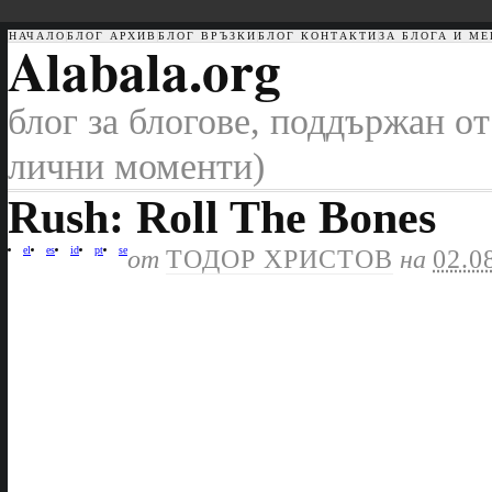
НАЧАЛО
БЛОГ АРХИВ
БЛОГ ВРЪЗКИ
БЛОГ КОНТАКТИ
ЗА БЛОГА И МЕ
Alabala.org
блог за блогове, поддържан от
лични моменти)
Rush: Roll The Bones
el
es
id
pt
se
от
ТОДОР ХРИСТОВ
на
02.0