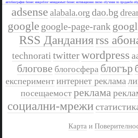
автобиография
бизнес микроблог
мениджмънт бизнес
мотивационно писмо
обучение по продажби
обу
adsense
dao.bg
alabala.org
drea
google
googl
google-page-rank
RSS Дандания
rss абон
wordpress
twitter
technorati
а
блогър
блогове
блогосфера
интернет реклама
ли
експеримент
реклама
рекла
посещаемост
социални-мрежи
статистик
Карта
и
Поверително