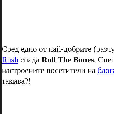
Сред едно от най-добрите (разч
Rush
спада
Roll The Bones
. Спе
настроените посетители на
блог
такива?!