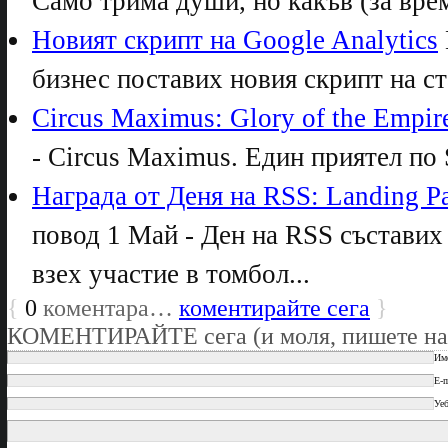
Само трима души, но какъв (за време
Новият скрипт на Google Analytics
бизнес поставих новия скрипт на ст
Circus Maximus: Glory of the Empir
- Circus Maximus. Един приятел по S
Награда от Деня на RSS: Landing P
повод 1 Май - Ден на RSS съставих
взех участие в томбол...
{
0
коментара…
коментирайте сега
}
КОМЕНТИРАЙТЕ сега (и моля, пишете на
Им
E-m
Уеб