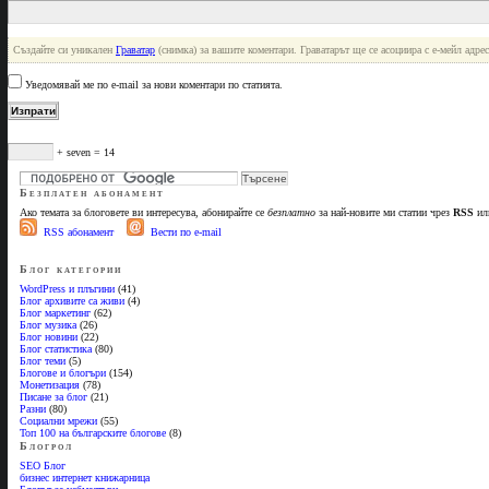
Създайте си уникален
Граватар
(снимка) за вашите коментари. Граватарът ще се асоциира с е-мейл адреса
Уведомявай ме по e-mail за нови коментари по статията.
+ seven = 14
Безплатен абонамент
Ако темата за блоговете ви интересува, абонирайте се
безплатно
за най-новите ми статии чрез
RSS
или
RSS абонамент
Вести по e-mail
Блог категории
WordPress и плъгини
(41)
Блог архивите са живи
(4)
Блог маркетинг
(62)
Блог музика
(26)
Блог новини
(22)
Блог статистика
(80)
Блог теми
(5)
Блогове и блогъри
(154)
Монетизация
(78)
Писане за блог
(21)
Разни
(80)
Социални мрежи
(55)
Топ 100 на българските блогове
(8)
Блогрол
SEO Блог
бизнес интернет книжарница