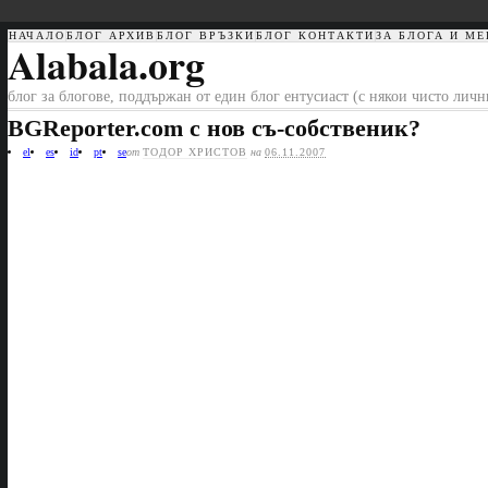
НАЧАЛО
БЛОГ АРХИВ
БЛОГ ВРЪЗКИ
БЛОГ КОНТАКТИ
ЗА БЛОГА И МЕ
Alabala.org
блог за блогове, поддържан от един блог ентусиаст (с някои чисто лич
BGReporter.com с нов съ-собственик?
el
es
id
pt
se
от
ТОДОР ХРИСТОВ
на
06.11.2007