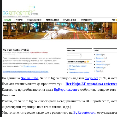
По данни на
NoTrial.info
, Netinfo.bg са придобили дял в
Svejo.net
(50%) и кое
Пълната статия можете да прочетете тук –
Нет Инфо.БГ придобиха собствен
Казвам, че придобиването на дял в
BgReporter.com
е любопитно, защото това 
Пиърсън.
Реално, от Netinfo.bg са инвестирали в съдържанието на BGReporter.com, коет
индексирани страници, но в т.ч. и тагове, и др.)
Много ми е интересно какво ще е развитието на
BgReporter.com
оттук нататък