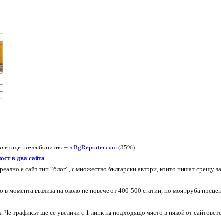
то е още по-любопитно – в
BgReporter.com
(35%).
ост в два сайта
.
реално е сайт тип “блог”, с множество български автори, които пишат срещу з
о в момента възлиза на около не повече от 400-500 статии, по моя груба прецен
. Че трафикът ще се увеличи с 1 линк на подходящо място в някой от сайтовет