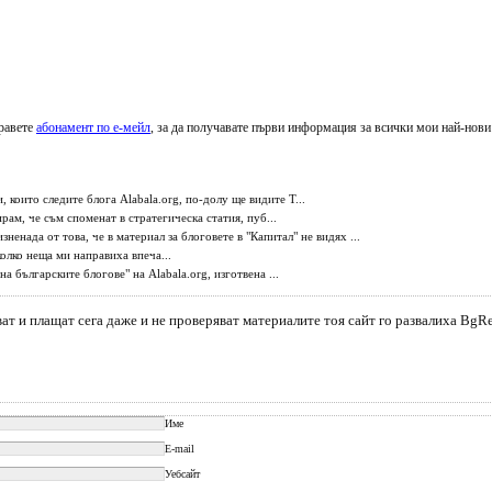
равете
абонамент по е-мейл
, за да получавате първи информация за всички мои най-нови
които следите блога Alabala.org, по-долу ще видите Т...
ам, че съм споменат в стратегическа статия, пуб...
ненада от това, че в материал за блоговете в "Капитал" не видях ...
олко неща ми направиха впеча...
 българските блогове" на Alabala.org, изготвена ...
т и плащат сега даже и не проверяват материалите тоя сайт го развалиха BgRe
Име
E-mail
Уебсайт