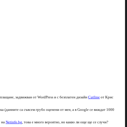
аплащане, задвижван от WordPress и с безплатен дизайн
Cutline
от Крис
ка (данните са съвсем грубо оценени от мен, а в Google се виждат 1000
е на
Netinfo.bg
, това е много вероятно, но какво ли още ще се случи?