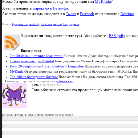
Може би превантивна мярка срещу конкуренция тип
MyKinda
?
А ето и новината
директно в Нетинфо
.
Ако тази статия ви допада, споделете я в
Twitter
и
Facebook
или я запазете в
Delicious
.
Етикети:
bgreporter.com
,
netinfo.bg
,
notrial.info
,
svejo.net
,
блог
,
продажба
Харесвате ли това, което четете тук?
Абонирайте се с
RSS фийд
или нап
Вижте и това
:
Топ 50 на най-четените блог статии
Снимка: Sxc.hu Драги блогъри и бъдещи блогъри, 
Ставам известен чрез Netinfo!
Благодарение на Манол Трендафилов през Twitter разбир
Цели 20 въпроса към Петър Стойков – Longanlon
Наскоро ви споделих искрената си из
MyKinda
От вчера стартира нов технологичен сайт на български език - MyKinda. Няк
Топ 100 на българските блогове
Лого от Мишел По-долу следва класацията "Топ 100 на
{
1
коментар… прочетете го по-долу или
добавете ваш
}
рачо
22.07.09 в 11:07
Това обяснява ситуацията преди пращах материали проверява
КОМЕНТИРАЙТЕ сега (и моля, пишете на кирилица):