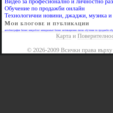
Видео за професионално и личностно ра
Обучение по продажби онлайн
Технологични новини, джаджи, музика 
Мои блогове и публикации
автобиография
бизнес микроблог
мениджмънт бизнес
мотивационно писмо
обучение по продажби
обу
Карта
и
Поверително
© 2026-2009 Всички права върху 