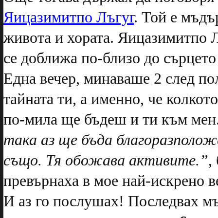
Яицазимитпо Лъгуг
. Той е мъдъ
живота и хората. Яицазимитпо Л
се доближа по-близо до сърцето 
Една вечер, минаваше 2 след п
тайната ти, а именно, че колкот
по-мила ще бъдеш и ти към мен
така аз ще бъда благоразполож
също. Тя обожава активите.”
,
превърнаха в мое най-искрено в
И аз го послушах! Последвах мъ