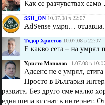
Как се разчувствах само 
SSH_ON
10.07.08 в 22:07
AdSense умря… отдавн
Тодор Христов
10.07.08 в 22:07
Е какво сега – на умрял 
Христо Манолов
11.07.08 в 10:0
Адсенс не е умрял, стиг
Просто в България интер
развита. Без друго сме малко хо
една шепа киснат в интернет. О