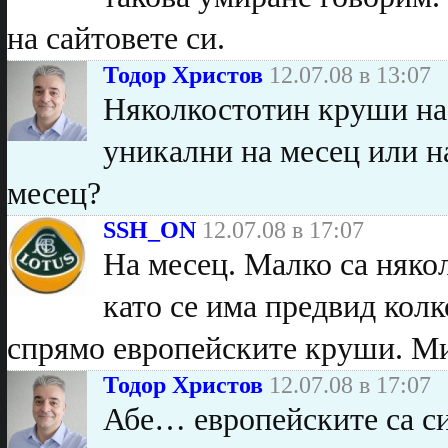
на сайтовете си.
Тодор Христов
12.07.08 в 13:07
Няколкостотин круши на м
уникални на месец или н
месец?
SSH_ON
12.07.08 в 17:07
На месец. Малко са няко
като се има предвид колк
спрямо европейските круши. М
Тодор Христов
12.07.08 в 17:07
Абе… европейските са си