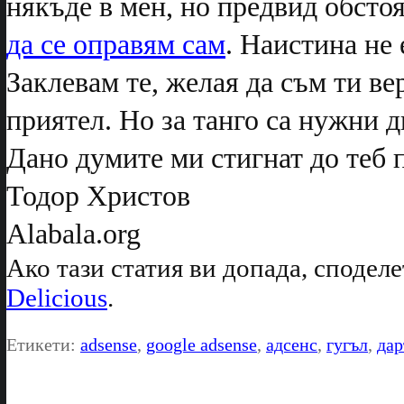
някъде в мен, но предвид обстоя
да се оправям сам
. Наистина не 
Заклевам те, желая да съм ти ве
приятел. Но за танго са нужни д
Дано думите ми стигнат до теб 
Тодор Христов
Alabala.org
Ако тази статия ви допада, споделе
Delicious
.
Етикети:
adsense
,
google adsense
,
адсенс
,
гугъл
,
дар