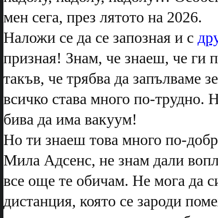
мен сега, през лятото на 2026.
Наложи се да се запозная и с
др
призная! Знам, че знаеш, че ги
такъв, че трябва да запълваме з
всичко става много по-трудно. Н
бива да има вакуум!
Но ти знаеш това много по-добр
Мила Адсенс, не знам дали вопли
все още те обичам. Не мога да с
дистанция, която се зароди пом