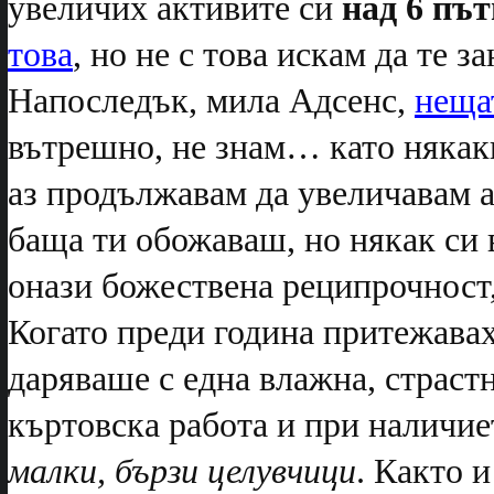
увеличих активите си
над 6 път
това
, но не с това искам да те 
Напоследък, мила Адсенс,
неща
вътрешно, не знам… като някакв
аз продължавам да увеличавам а
баща ти обожаваш, но някак си 
онази божествена реципрочност,
Когато преди година притежавах
даряваше с една влажна, страстн
къртовска работа и при наличие
малки, бързи целувчици
. Както 