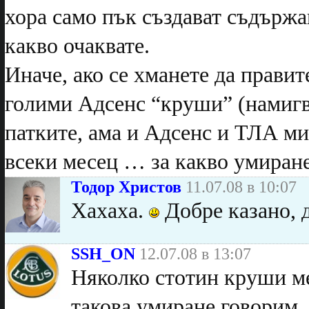
хора само пък създават съдържан
какво очаквате.
Иначе, ако се хманете да правит
голими Адсенс “круши” (намигв
патките, ама и Адсенс и ТЛА ми
всеки месец … за какво умиране
Тодор Христов
11.07.08 в 10:07
Хахаха.
Добре казано, д
SSH_ON
12.07.08 в 13:07
Няколко стотин круши м
такова умиране говорим.