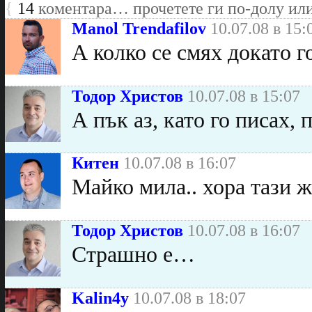
{
14
коментара… прочетете ги по-долу ил
Manol Trendafilov
10.07.08 в 15:
А колко се смях докато г
Тодор Христов
10.07.08 в 15:07
А пък аз, като го писах,
Китен
10.07.08 в 16:07
Майко мила.. хора тази ж
Тодор Христов
10.07.08 в 16:07
Страшно е…
Kalin4y
10.07.08 в 18:07