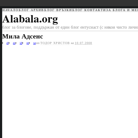
НАЧАЛО
БЛОГ АРХИВ
БЛОГ ВРЪЗКИ
БЛОГ КОНТАКТИ
ЗА БЛОГА И МЕ
Alabala.org
блог за блогове, поддържан от един блог ентусиаст (с някои чисто лич
Мила Адсенс
el
es
id
pt
se
от
ТОДОР ХРИСТОВ
на
10.07.2008