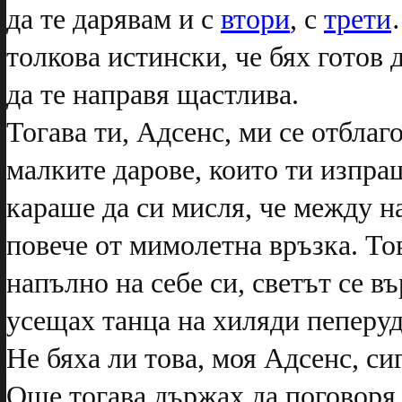
да те дарявам и с
втори
, с
трети
толкова истински, че бях готов 
да те направя щастлива.
Тогава ти, Адсенс, ми се отбла
малките дарове, които ти изпра
караше да си мисля, че между н
повече от мимолетна връзка. Тов
напълно на себе си, светът се в
усещах танца на хиляди пеперуд
Не бяха ли това, моя Адсенс, с
Още тогава държах да поговоря