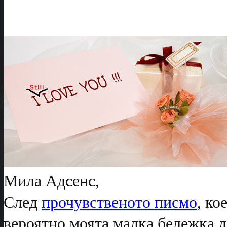
Мила Адсенс,
След
прочувственото писмо
, ко
вероятно моята малка бележка д