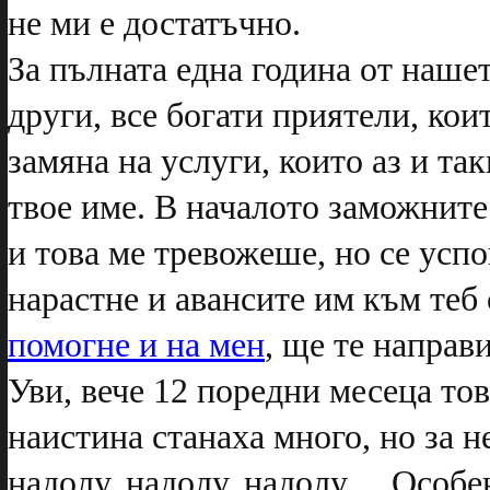
не ми е достатъчно.
За пълната една година от нашет
други, все богати приятели, коит
замяна на услуги, които аз и та
твое име. В началото заможните
и това ме тревожеше, но се успо
нарастне и авансите им към теб
помогне и на мен
, ще те направ
Уви, вече 12 поредни месеца тов
наистина станаха много, но за н
надолу, надолу, надолу… Особен