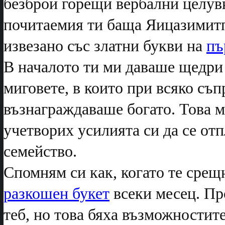
безброй горещи вербални целув
почитаемия ти баща Яицазимитп
извезано със златни букви на
пъ
В началото ти ми даваше щедри
миговете, в които при всяко съп
възнаграждаваше богато. Това м
учетворих усилията си да се отп
семейство.
Спомням си как, когато те срещ
разкошен букет
всеки месец. Про
теб, но това бяха възможностит