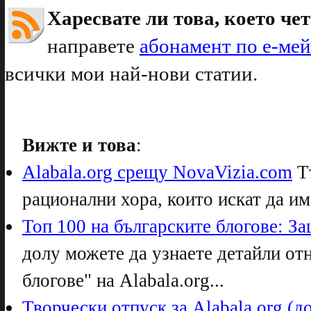
Харесвате ли това, което чет
направете
абонамент по е-ме
всички мои най-нови статии.
Вижте и това
:
Alabala.org срещу NovaVizia.com
Тъ
рационални хора, които искат да има
Топ 100 на българските блогове: Защ
долу можете да узнаете детайли от
блогове" на Alabala.org...
Творчески отпуск за Alabala.org (до