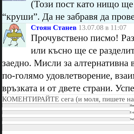
(Този пост като нищо ще 
“круши”. Да не забравя да прове
Стоян Станев
13.07.08 в 11:07
Прочувствено писмо! Раз
или късно ще се разделите
заедно. Мисли за алтернативна 
по-голямо удовлетворение, взаи
връзката и от двете страни. Усп
КОМЕНТИРАЙТЕ сега (и моля, пишете на
Им
E-m
Уеб