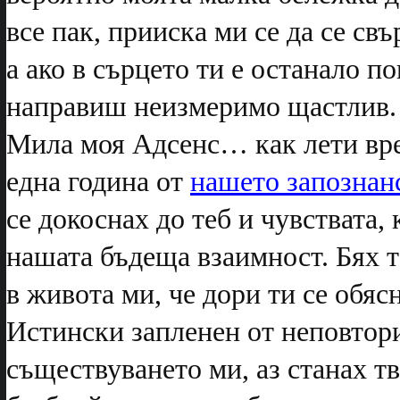
все пак, прииска ми се да се свъ
а ако в сърцето ти е останало п
направиш неизмеримо щастлив.
Мила моя Адсенс… как лети вре
една година от
нашето запознан
се докоснах до теб и чувствата,
нашата бъдеща взаимност. Бях та
в живота ми, че дори ти се обя
Истински запленен от неповтор
съществуването ми, аз станах т