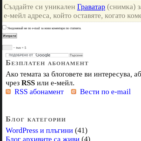
Създайте си уникален
Граватар
(снимка) з
е-мейл адреса, който оставяте, когато ком
Уведомявай ме по e-mail за нови коментари по статията.
− two = 5
Безплатен абонамент
Ако темата за блоговете ви интересува, 
чрез
RSS
или е-мейл.
RSS абонамент
Вести по e-mail
Блог категории
WordPress и плъгини
(41)
Блог архивите са живи
(4)